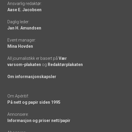
Footer
Ansvarlig redaktør:
Aase E. Jacobsen
-
Daglig leder:
links
Jan H. Amundsen
Event manager:
Mina Hovden
All journalistikk er basert på
Vær
varsom-plakaten
og
Redaktørplakaten
Om informasjonskapsler
Om Apéritif:
På nett og papir siden 1995
Annonsere:
Informasjon og priser nett/papir