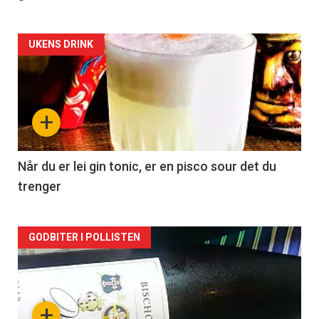
Forsiden
UKENS DRINK
akkurat
nå
+
-
2
Når du er lei gin tonic, er en pisco sour det du
trenger
Forsiden
GODBITER I POLLISTEN
akkurat
nå
+