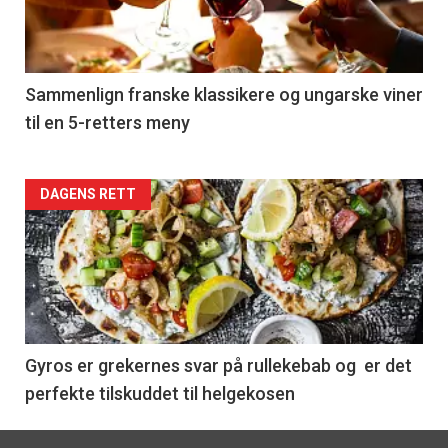
nå
-
5
Sammenlign franske klassikere og ungarske viner
til en 5-retters meny
Forsiden
DAGENS RETT
akkurat
nå
-
6
Gyros er grekernes svar på rullekebab og er det
perfekte tilskuddet til helgekosen