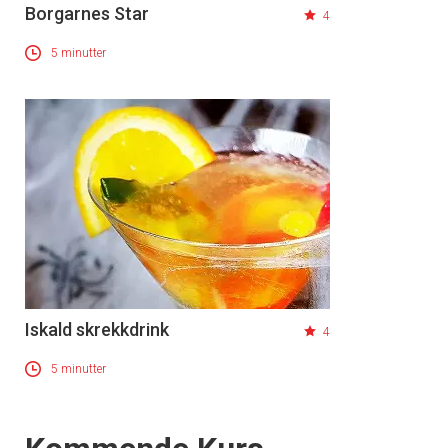
Borgarnes Star
4
5 minutter
Iskald skrekkdrink
4
5 minutter
Events