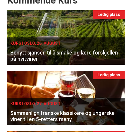
Kommende Kurs
×
Ledig plass
Få ukentlige nyhetsbrev fra
Apéritif
Vi tilbyr flere ukentlige nyhetsbrev. Du
KURS I OSLO, 26. AUGUST
kan fritt velge hvilke du ønsker å få
Benytt sjansen til å smake og lære forskjellen
tilsendt.
på hvitviner
Registrer deg
Ledig plass
KURS I OSLO, 27. AUGUST
Sammenlign franske klassikere og ungarske
viner til en 5-retters meny