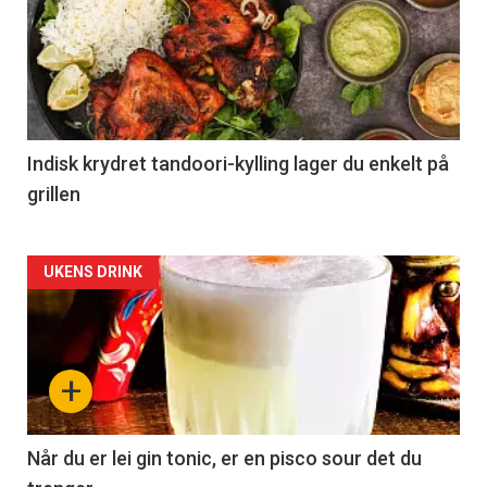
Indisk krydret tandoori-kylling lager du enkelt på
grillen
Forsiden
UKENS DRINK
akkurat
nå
+
-
2
Når du er lei gin tonic, er en pisco sour det du