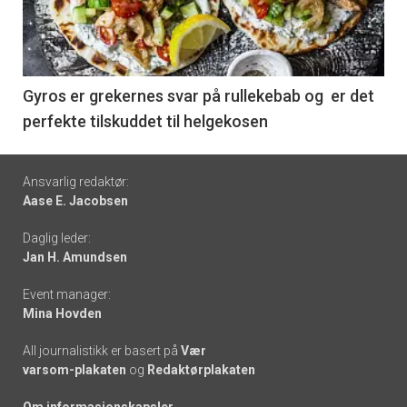
nå
-
6
Gyros er grekernes svar på rullekebab og er det
perfekte tilskuddet til helgekosen
Footer
Ansvarlig redaktør:
Aase E. Jacobsen
-
Daglig leder:
links
Jan H. Amundsen
Event manager:
Mina Hovden
All journalistikk er basert på
Vær
varsom-plakaten
og
Redaktørplakaten