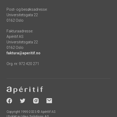
Post- og besøksadresse:
Universitetsgata 22
0162 Oslo
Fakturaadresse:
Apéritif AS
Universitetsgata 22
0162 Oslo
faktura@aperitif.no
Org. nr. 972 420 271
Footer
-
socials
Copyright 1995-2023 © Apéritif AS
Utviklet av
Ideo Solutions AS