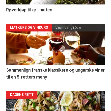
4
Røverkjøp til grillmaten
Forsiden
MATKURS OG VINKURS
Vinsmaking i Oslo
akkurat
nå
-
5
Sammenlign franske klassikere og ungarske viner
til en 5-retters meny
Forsiden
DAGENS RETT
akkurat