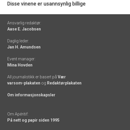
6
Disse vinene er usannsynlig billige
Footer
Ansvarlig redaktør:
Aase E. Jacobsen
-
Daglig leder:
links
Jan H. Amundsen
Event manager:
Mina Hovden
All journalistikk er basert på
Vær
varsom-plakaten
og
Redaktørplakaten
Om informasjonskapsler
Om Apéritif:
På nett og papir siden 1995