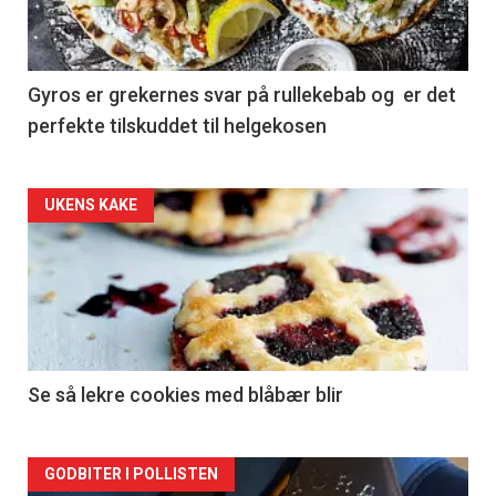
Gyros er grekernes svar på rullekebab og er det
perfekte tilskuddet til helgekosen
Forsiden
UKENS KAKE
akkurat
nå
-
2
Se så lekre cookies med blåbær blir
Forsiden
GODBITER I POLLISTEN