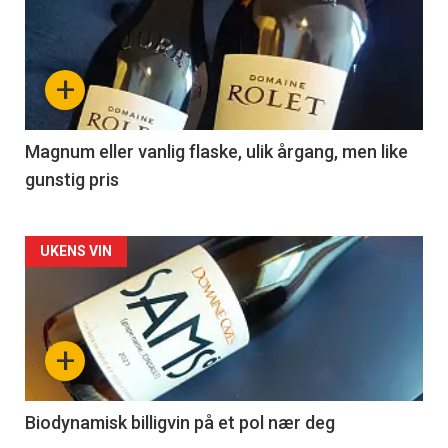
akkurat
nå
+
-
3
Magnum eller vanlig flaske, ulik årgang, men like
gunstig pris
Forsiden
UKENS VIN
akkurat
nå
+
-
4
Biodynamisk billigvin på et pol nær deg