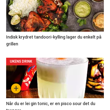
Indisk krydret tandoori-kylling lager du enkelt på
grillen
Forsiden
UKENS DRINK
akkurat
nå
+
-
2
Når du er lei gin tonic, er en pisco sour det du