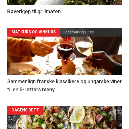
4
Røverkjøp til grillmaten
Forsiden
MATKURS OG VINKURS
Vinsmaking i Oslo
akkurat
nå
-
5
Sammenlign franske klassikere og ungarske viner
til en 5-retters meny
Forsiden
DAGENS RETT
akkurat