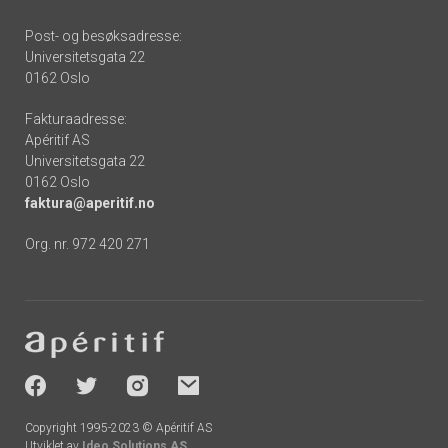
Post- og besøksadresse:
Universitetsgata 22
0162 Oslo
Fakturaadresse:
Apéritif AS
Universitetsgata 22
0162 Oslo
faktura@aperitif.no
Org. nr. 972 420 271
Footer
-
socials
Copyright 1995-2023 © Apéritif AS
Utviklet av
Ideo Solutions AS