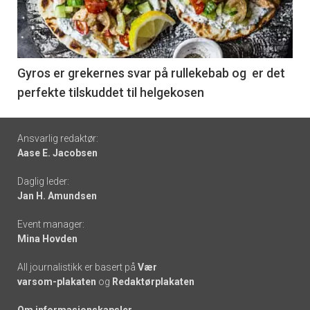
nå
-
6
Gyros er grekernes svar på rullekebab og er det
perfekte tilskuddet til helgekosen
Footer
Ansvarlig redaktør:
Aase E. Jacobsen
-
Daglig leder:
links
Jan H. Amundsen
Event manager:
Mina Hovden
All journalistikk er basert på
Vær
varsom-plakaten
og
Redaktørplakaten