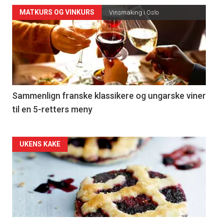
Forsiden
MATKURS OG VINKURS
Vinsmaking i Oslo
akkurat
nå
-
5
Sammenlign franske klassikere og ungarske viner
til en 5-retters meny
Forsiden
UKENS KAKE
akkurat
nå
-