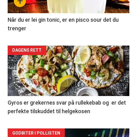
+
Når du er lei gin tonic, er en pisco sour det du
trenger
Forsiden
DAGENS RETT
akkurat
nå
-
2
Gyros er grekernes svar på rullekebab og er det
perfekte tilskuddet til helgekosen
Forsiden
GODBITER I POLLISTEN