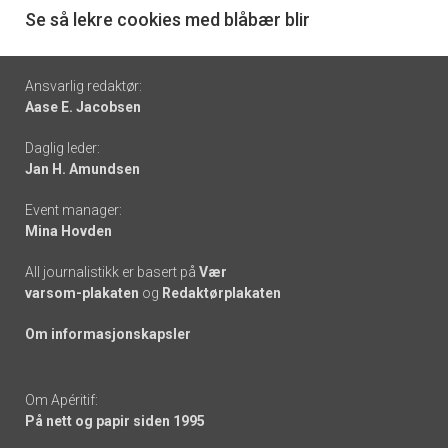
6
Se så lekre cookies med blåbær blir
Footer
Ansvarlig redaktør:
Aase E. Jacobsen
-
Daglig leder:
links
Jan H. Amundsen
Event manager:
Mina Hovden
All journalistikk er basert på
Vær
varsom-plakaten
og
Redaktørplakaten
Om informasjonskapsler
Om Apéritif:
På nett og papir siden 1995