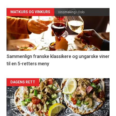
Forsiden
MATKURS OG VINKURS
Vinsmaking i Oslo
akkurat
nå
-
5
Sammenlign franske klassikere og ungarske viner
til en 5-retters meny
Forsiden
DAGENS RETT
akkurat
nå