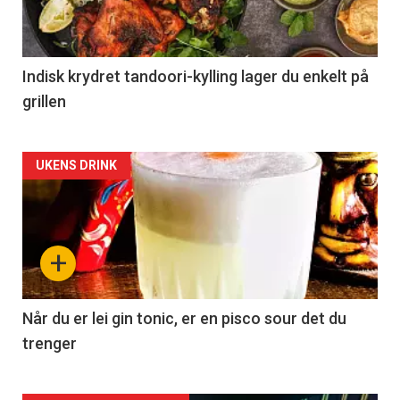
Indisk krydret tandoori-kylling lager du enkelt på
grillen
Forsiden
UKENS DRINK
akkurat
nå
+
-
2
Når du er lei gin tonic, er en pisco sour det du
trenger