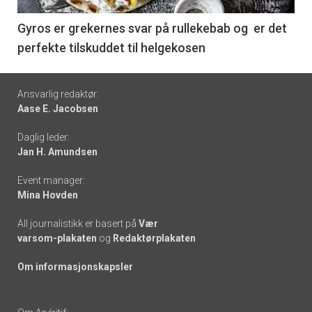
-
6
Gyros er grekernes svar på rullekebab og er det
perfekte tilskuddet til helgekosen
Footer
Ansvarlig redaktør:
Aase E. Jacobsen
-
Daglig leder:
links
Jan H. Amundsen
Event manager:
Mina Hovden
All journalistikk er basert på
Vær
varsom-plakaten
og
Redaktørplakaten
Om informasjonskapsler