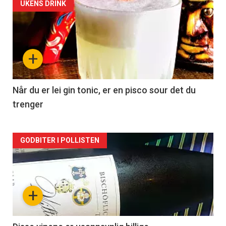
Forsiden
UKENS DRINK
akkurat
nå
+
-
2
Når du er lei gin tonic, er en pisco sour det du
trenger
Forsiden
GODBITER I POLLISTEN
akkurat
nå
+
-