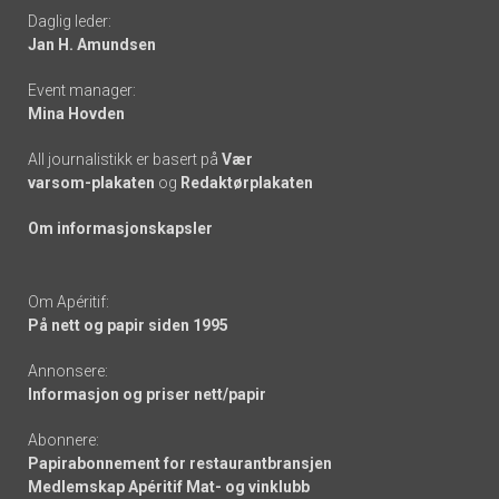
Daglig leder:
links
Jan H. Amundsen
Event manager:
Mina Hovden
All journalistikk er basert på
Vær
varsom-plakaten
og
Redaktørplakaten
Om informasjonskapsler
Om Apéritif:
På nett og papir siden 1995
Annonsere:
Informasjon og priser nett/papir
Abonnere:
Papirabonnement for restaurantbransjen
Medlemskap Apéritif Mat- og vinklubb