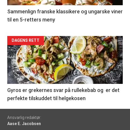
5
Sammenlign franske klassikere og ungarske viner
til en 5-retters meny
Forsiden
DAGENS RETT
akkurat
nå
-
6
Gyros er grekernes svar på rullekebab og er det
perfekte tilskuddet til helgekosen
Footer
Ansvarlig redaktør:
Aase E. Jacobsen
-