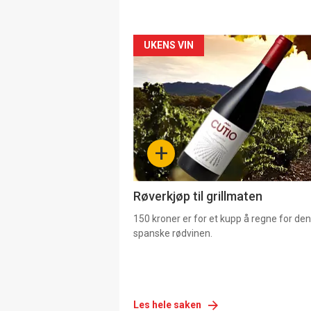
Forsiden
UKENS VIN
akkurat
nå
-
+
4
Røverkjøp til grillmaten
150 kroner er for et kupp å regne for de
spanske rødvinen.
Les hele saken