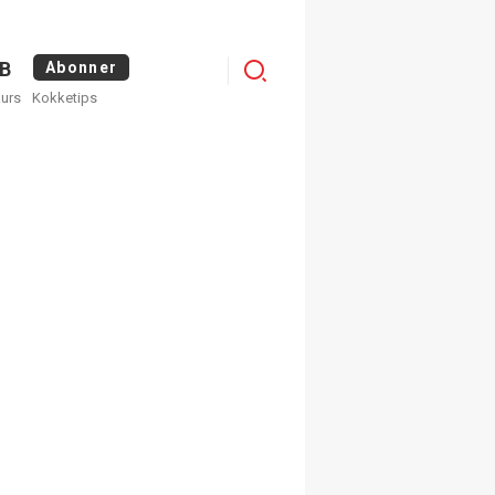
Logg
B
Abonner
kurs
Kokketips
inn