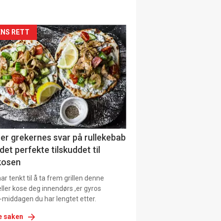
siden
NS RETT
urat
er grekernes svar på rullekebab
det perfekte tilskuddet til
kosen
r tenkt til å ta frem grillen denne
ller kose deg innendørs ,er gyros
-middagen du har lengtet etter.
e saken