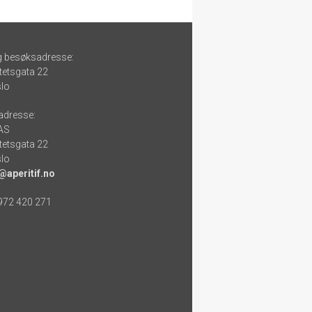
g besøksadresse:
tetsgata 22
lo
adresse:
 AS
tetsgata 22
lo
@aperitif.no
 972 420 271