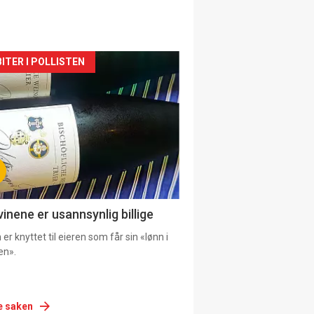
siden
ITER I POLLISTEN
urat
vinene er usannsynlig billige
er knyttet til eieren som får sin «lønn i
en».
e saken