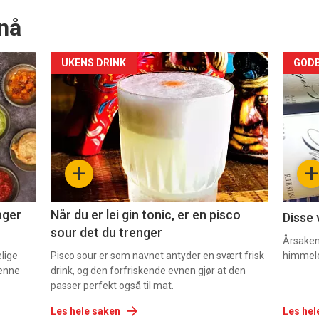
nå
Forsiden
For
UKENS DRINK
GODB
akkurat
akk
nå
nå
-
-
+
+
2
3
ager
Når du er lei gin tonic, er en pisco
Disse 
sour det du trenger
Årsaken 
elige
Pisco sour er som navnet antyder en svært frisk
himmel
denne
drink, og den forfriskende evnen gjør at den
passer perfekt også til mat.
Les hele saken
Les hel