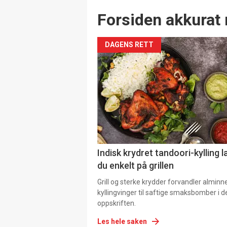
Forsiden akkurat 
DAGENS RETT
Indisk krydret tandoori-kylling l
du enkelt på grillen
Grill og sterke krydder forvandler alminn
kyllingvinger til saftige smaksbomber i 
oppskriften.
Les hele saken