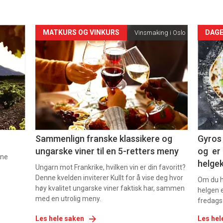
Forsiden
For
MATKURS OG VINKURS
DAGE
Vinsmaking i Oslo
akkurat
akk
nå
nå
-
-
5
6
Sammenlign franske klassikere og
Gyros 
ungarske viner til en 5-retters meny
og er 
nne
helge
Ungarn mot Frankrike, hvilken vin er din favoritt?
Denne kvelden inviterer Kullt for å vise deg hvor
Om du ha
høy kvalitet ungarske viner faktisk har, sammen
helgen e
med en utrolig meny.
fredags
Les hele saken
Les hel