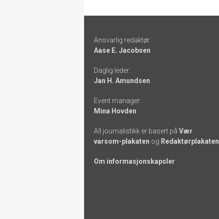
Footer
Ansvarlig redaktør:
-
Aase E. Jacobsen
links
Daglig leder:
Jan H. Amundsen
Event manager:
Mina Hovden
All journalistikk er basert på
Vær
varsom-plakaten
og
Redaktørplakaten
Om informasjonskapsler