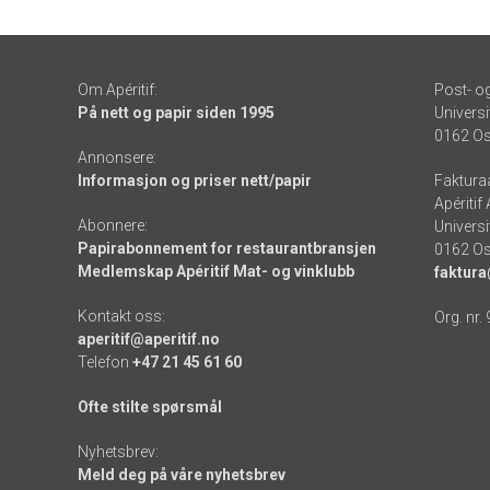
Om Apéritif:
Post- o
På nett og papir siden 1995
Universi
0162 Os
Annonsere:
Informasjon og priser nett/papir
Faktura
Apéritif
Abonnere:
Universi
Papirabonnement for restaurantbransjen
0162 Os
Medlemskap Apéritif Mat- og vinklubb
faktura
Kontakt oss:
Org. nr.
aperitif@aperitif.no
Telefon
+47 21 45 61 60
Ofte stilte spørsmål
Nyhetsbrev:
Meld deg på våre nyhetsbrev