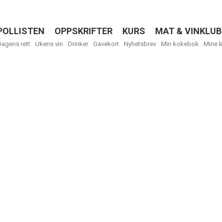
POLLISTEN
OPPSKRIFTER
KURS
MAT & VINKLUB
Menu
Dagens rett
Ukens vin
Drinker
Gavekort
Nyhetsbrev
Min kokebok
Mine 