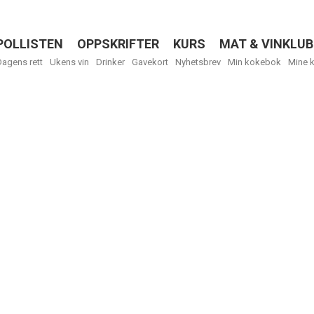
POLLISTEN
OPPSKRIFTER
KURS
MAT & VINKLUB
Menu
Dagens rett
Ukens vin
Drinker
Gavekort
Nyhetsbrev
Min kokebok
Mine 