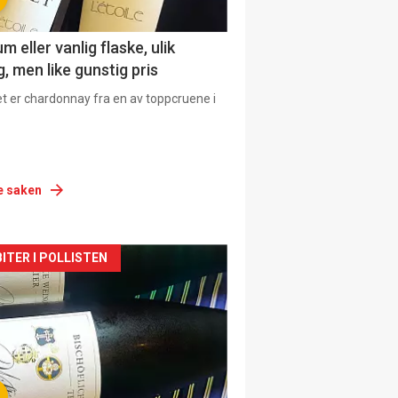
 eller vanlig flaske, ulik
, men like gunstig pris
et er chardonnay fra en av toppcruene i
e saken
siden
ITER I POLLISTEN
urat