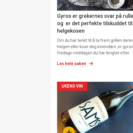
Gyros er grekernes svar på rul
og er det perfekte tilskuddet til
helgekosen
Om du har tenkt til å ta frem grillen denn
helgen eller kose deg innendørs ,er gyros
fredags-middagen du har lengtet etter.
Les hele saken
Forsiden
UKENS VIN
akkurat
nå
-
+