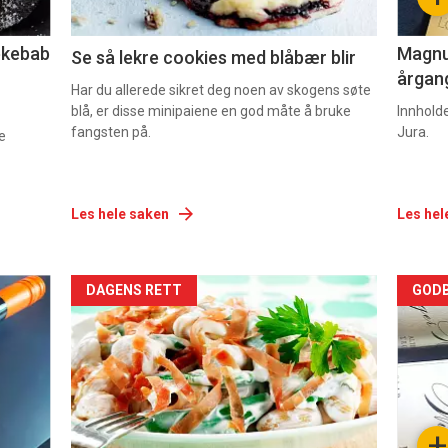
2
3
lekebab
Magnum
Se så lekre cookies med blåbær blir
årgang
Har du allerede sikret deg noen av skogens søte
blå, er disse minipaiene en god måte å bruke
Innhold
fangsten på.
Jura.
e
Les hele saken
Les hel
Forsiden
For
DAGENS RETT
GODB
akkurat
akk
nå
nå
-
-
+