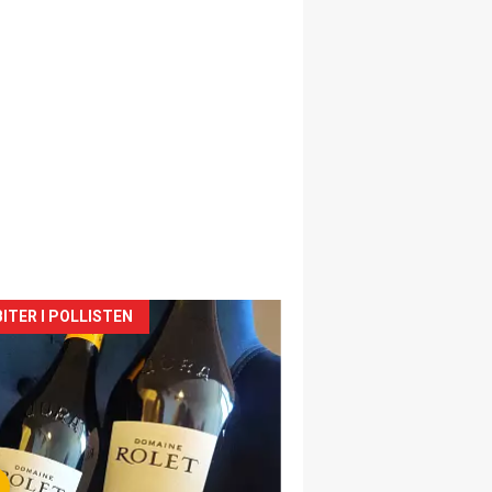
siden
ITER I POLLISTEN
urat