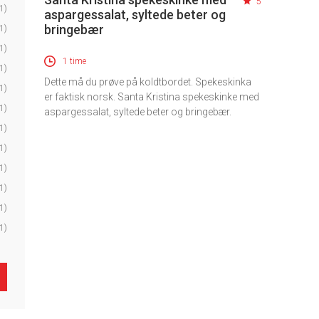
5
1)
aspargessalat, syltede beter og
bringebær
1)
1)
1 time
1)
Dette må du prøve på koldtbordet. Spekeskinka
1)
er faktisk norsk. Santa Kristina spekeskinke med
1)
aspargessalat, syltede beter og bringebær.
1)
1)
1)
1)
1)
1)