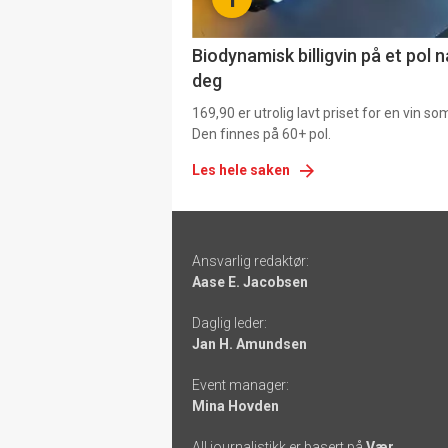
4
Biodynamisk billigvin på et pol 
deg
169,90 er utrolig lavt priset for en vin s
Den finnes på 60+ pol.
Les hele saken
Footer
Ansvarlig redaktør:
-
Aase E. Jacobsen
links
Daglig leder:
Jan H. Amundsen
Event manager:
Mina Hovden
All journalistikk er basert på
Vær