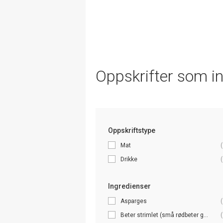
Oppskrifter som i
Oppskriftstype
Mat
(
Drikke
(
Ingredienser
Asparges
(
Beter strimlet (små rødbeter g...
(