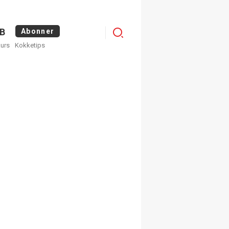
Logg
B
Abonner
kurs
Kokketips
inn