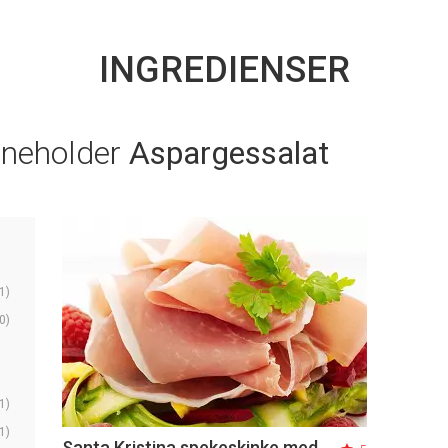
INGREDIENSER
nneholder
Aspargessalat
1)
0)
1)
1)
Santa Kristina spekeskinke med