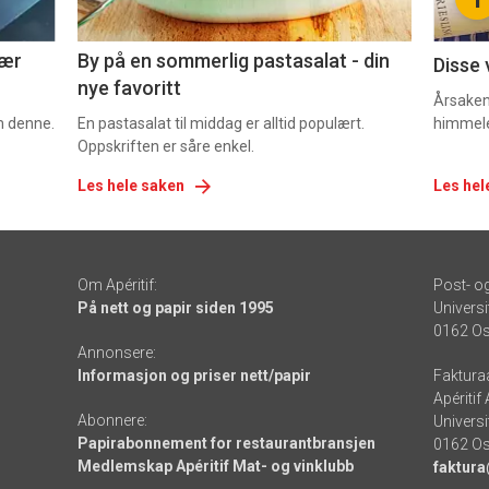
5
6
nær
By på en sommerlig pastasalat - din
Disse 
nye favoritt
Årsaken 
om denne.
En pastasalat til middag er alltid populært.
himmel
Oppskriften er såre enkel.
Les hele saken
Les hel
Om Apéritif:
Post- o
På nett og papir siden 1995
Universi
0162 Os
Annonsere:
Informasjon og priser nett/papir
Faktura
Apéritif
Abonnere:
Universi
Papirabonnement for restaurantbransjen
0162 Os
Medlemskap Apéritif Mat- og vinklubb
faktura