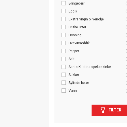
Bringebær
(
Eddik
(
Ekstra virgin olivenolje
(
Friske urter
(
Honning
(
Hvitvinseddik
(
Pepper
(
Salt
(
Santa Kristina spekeskinke
(
Sukker
(
Syltede beter
(
Vann
(
FILTER