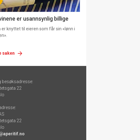
vinene er usannsynlig billige
er knyttet til eieren som får sin «lønn i
en».
e saken
g besøksadresse:
tetsgata 22
lo
adresse:
 AS
tetsgata 22
lo
@aperitif.no