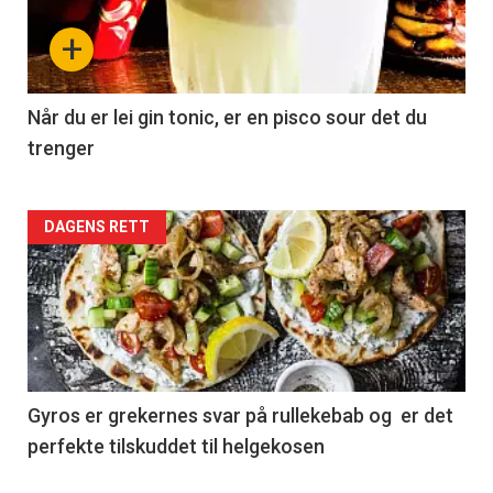
+
Når du er lei gin tonic, er en pisco sour det du
trenger
Forsiden
DAGENS RETT
akkurat
nå
-
2
Gyros er grekernes svar på rullekebab og er det
perfekte tilskuddet til helgekosen