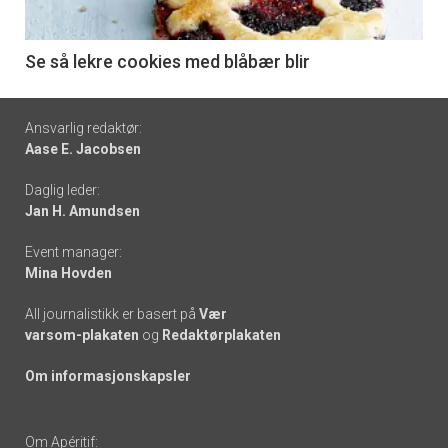
-
6
Se så lekre cookies med blåbær blir
Footer
Ansvarlig redaktør:
Aase E. Jacobsen
-
Daglig leder:
links
Jan H. Amundsen
Event manager:
Mina Hovden
All journalistikk er basert på
Vær
varsom-plakaten
og
Redaktørplakaten
Om informasjonskapsler
Om Apéritif: