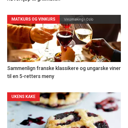
Forsiden
MATKURS OG VINKURS
Vinsmaking i Oslo
akkurat
nå
-
5
Sammenlign franske klassikere og ungarske viner
til en 5-retters meny
Forsiden
UKENS KAKE
akkurat
nå