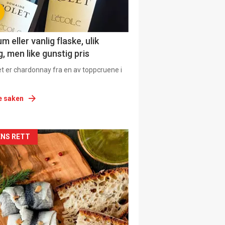
 eller vanlig flaske, ulik
, men like gunstig pris
et er chardonnay fra en av toppcruene i
e saken
siden
NS RETT
urat