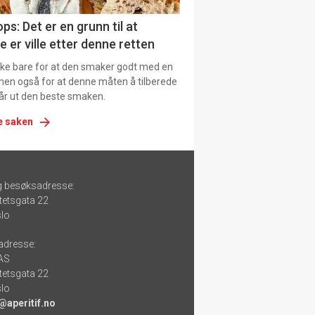
ps: Det er en grunn til at
e er ville etter denne retten
ikke bare for at den smaker godt med en
men også for at denne måten å tilberede
får ut den beste smaken.
e saken
g besøksadresse:
tetsgata 22
lo
adresse:
 AS
tetsgata 22
lo
@aperitif.no