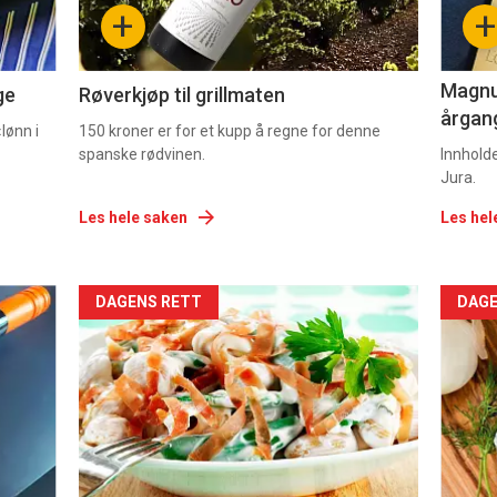
+
+
2
3
Magnum
ge
Røverkjøp til grillmaten
årgang
lønn i
150 kroner er for et kupp å regne for denne
spanske rødvinen.
Innhold
Jura.
Les hele saken
Les hel
Forsiden
For
DAGENS RETT
DAGE
akkurat
akk
nå
nå
-
-
5
6