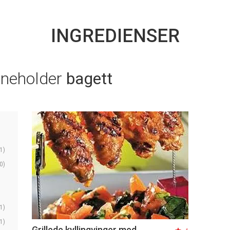
INGREDIENSER
nneholder
bagett
1)
0)
1)
1)
Grillede kyllingvinger med