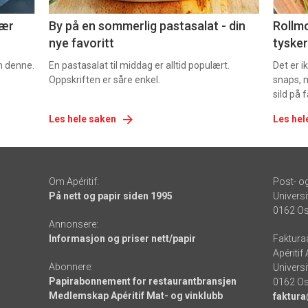
nær
By på en sommerlig pastasalat - din
Rollmo
nye favoritt
tysker
om denne.
En pastasalat til middag er alltid populært.
Det er 
Oppskriften er såre enkel.
snaps, 
sild på 
Les hele saken
Les hel
Om Apéritif:
Post- o
På nett og papir siden 1995
Universi
0162 Os
Annonsere:
Informasjon og priser nett/papir
Faktura
Apéritif
Abonnere:
Universi
Papirabonnement for restaurantbransjen
0162 Os
Medlemskap Apéritif Mat- og vinklubb
faktura