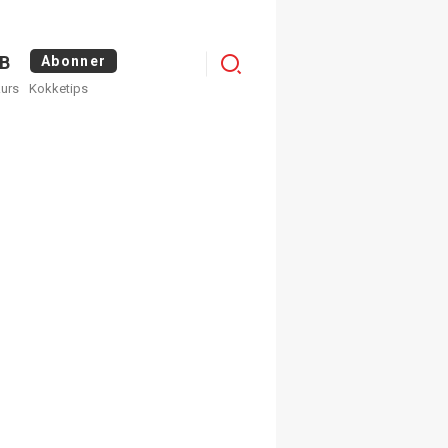
Logg
B
Abonner
kurs
Kokketips
inn