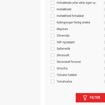
Finhakkede urter etter eget va...
(
Hvitløkfedd
(
Hvitløkfedd finhakket
(
Kyllingvinger ferdig stekte
(
Majones
(
Olivenolje
(
Salt og pepper
(
Selleristilk
(
Sitronsaft
(
Sitronskall finrevet
(
Sriracha
(
Tomater hakket
(
Tomatsalsa
(
FILTER