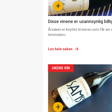
+
Disse vinene er usannsynlig billi
Årsaken er knyttet til eieren som får sin «
himmelen».
Les hele saken
Forsiden
UKENS VIN
akkurat
nå
-
+
4