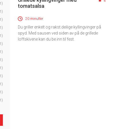
4
1)
tomatsalsa
1)
20 minutter
1)
Du griller enkelt og rakst deilige kyllingvinger på
1)
spyd. Med sausen ved siden av på de grillede
1)
loffskivene kan du be inn til fest.
1)
1)
1)
1)
1)
1)
1)
1)