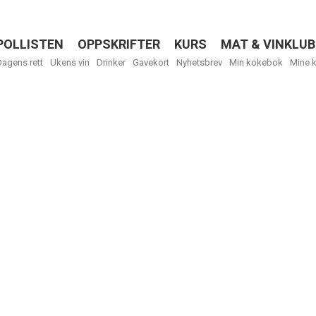
POLLISTEN
OPPSKRIFTER
KURS
MAT & VINKLUB
Menu
Dagens rett
Ukens vin
Drinker
Gavekort
Nyhetsbrev
Min kokebok
Mine 