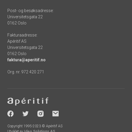
Post- og besøksadresse:
Universitetsgata 22
0162 Oslo
Fakturaadresse:
Apéritif AS
Universitetsgata 22
0162 Oslo
faktura@aperitif.no
Org. nr. 972 420 271
Footer
-
socials
Copyright 1995-2023 © Apéritif AS
Utviklet av
Ideo Solutions AS