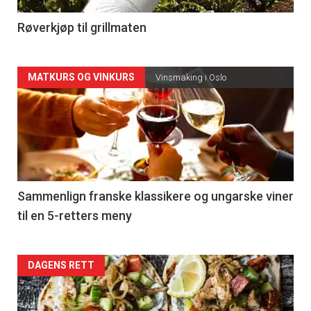
4
Røverkjøp til grillmaten
Forsiden
MATKURS OG VINKURS
Vinsmaking i Oslo
akkurat
nå
-
5
Sammenlign franske klassikere og ungarske viner
til en 5-retters meny
Forsiden
DAGENS RETT
akkurat