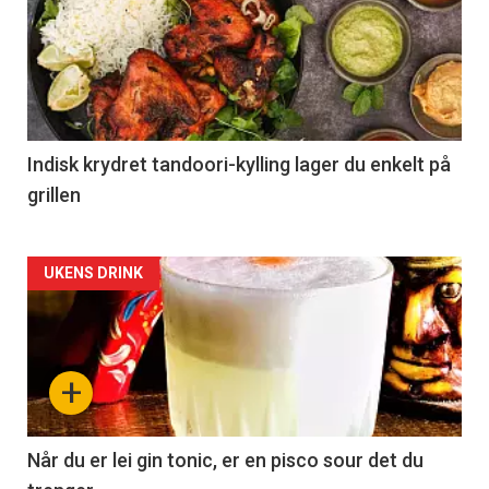
Indisk krydret tandoori-kylling lager du enkelt på
grillen
Forsiden
UKENS DRINK
akkurat
nå
+
-
2
Når du er lei gin tonic, er en pisco sour det du