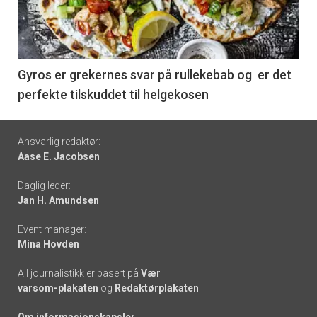
nå
-
6
Gyros er grekernes svar på rullekebab og er det
perfekte tilskuddet til helgekosen
Footer
Ansvarlig redaktør:
Aase E. Jacobsen
-
Daglig leder:
links
Jan H. Amundsen
Event manager:
Mina Hovden
All journalistikk er basert på
Vær
varsom-plakaten
og
Redaktørplakaten