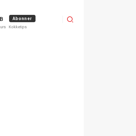
Logg
B
Abonner
kurs
Kokketips
inn