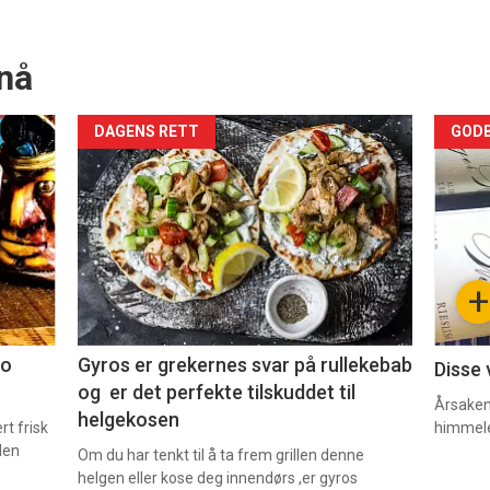
nå
Forsiden
For
DAGENS RETT
GODB
akkurat
akk
nå
nå
-
-
+
2
3
co
Gyros er grekernes svar på rullekebab
Disse 
og er det perfekte tilskuddet til
Årsaken 
helgekosen
t frisk
himmel
den
Om du har tenkt til å ta frem grillen denne
helgen eller kose deg innendørs ,er gyros