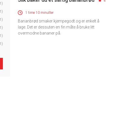
4
1)
1)
1 time 10 minutter
1)
Bananbrød smaker kjempegodt og er enkelt å
lage. Det er dessuten en fin måte å bruke litt
1)
overmodne bananer på.
1)
1)