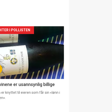
siden
ITER I POLLISTEN
urat
vinene er usannsynlig billige
er knyttet til eieren som får sin «lønn i
en».