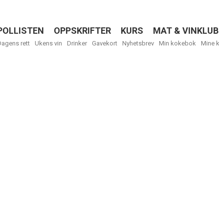
POLLISTEN
OPPSKRIFTER
KURS
MAT & VINKLUB
Menu
Dagens rett
Ukens vin
Drinker
Gavekort
Nyhetsbrev
Min kokebok
Mine 