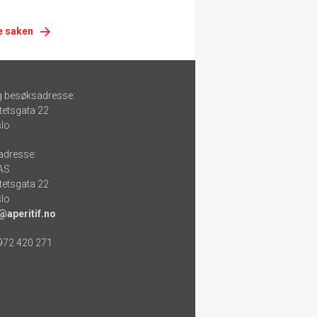
e saken
g besøksadresse:
tetsgata 22
lo
adresse:
 AS
tetsgata 22
lo
@aperitif.no
 972 420 271