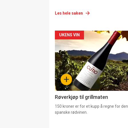
Les hele saken
Forsiden
UKENS VIN
akkurat
nå
-
+
4
Røverkjøp til grillmaten
150 kroner er for et kupp å regne for de
spanske rødvinen.