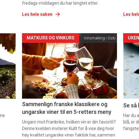
fredags-middagen du har lengtet etter.
Les hele saken
Les hel
Forsiden
For
MATKURS OG VINKURS
UKEN
Vinsmaking i Oslo
akkurat
akk
nå
nå
-
-
5
6
Sammenlign franske klassikere og
Se så 
ungarske viner til en 5-retters meny
nne
Har du 
Ungarn mot Frankrike, hvilken vin er din favoritt?
blå, er
Denne kvelden inviterer Kullt for å vise deg hvor
fangste
høy kvalitet ungarske viner faktisk har, sammen