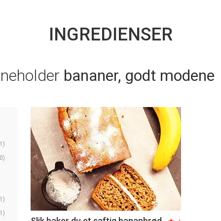
INGREDIENSER
nneholder
bananer, godt modene
1)
0)
1)
1)
Slik baker du et saftig bananbrød