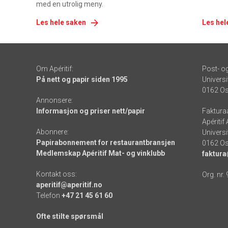
med en utrolig meny.
Les hele saken
Les hel
Om Apéritif:
Post- o
På nett og papir siden 1995
Universi
0162 Os
Annonsere:
Informasjon og priser nett/papir
Faktura
Apéritif
Abonnere:
Universi
Papirabonnement for restaurantbransjen
0162 Os
Medlemskap Apéritif Mat- og vinklubb
faktura
Kontakt oss:
Org. nr.
aperitif@aperitif.no
Telefon
+47 21 45 61 60
Ofte stilte spørsmål