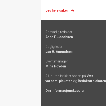
Les hele saken
Footer
Ansvarlig redaktør:
-
Aase E. Jacobsen
links
Daglig leder:
Jan H. Amundsen
Event manager:
Mina Hovden
All journalistikk er basert på
Vær
varsom-plakaten
og
Redaktørplakaten
Om informasjonskapsler