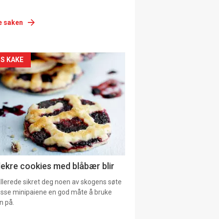
e saken
siden
S KAKE
urat
lekre cookies med blåbær blir
allerede sikret deg noen av skogens søte
 disse minipaiene en god måte å bruke
n på.