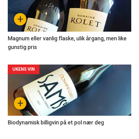
nå
+
-
3
Magnum eller vanlig flaske, ulik årgang, men like
gunstig pris
Forsiden
UKENS VIN
akkurat
nå
+
-
4
Biodynamisk billigvin på et pol nær deg