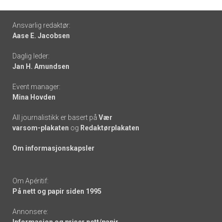
Footer
Ansvarlig redaktør:
Aase E. Jacobsen
-
Daglig leder:
links
Jan H. Amundsen
Event manager:
Mina Hovden
All journalistikk er basert på
Vær
varsom-plakaten
og
Redaktørplakaten
Om informasjonskapsler
Om Apéritif:
På nett og papir siden 1995
Annonsere: