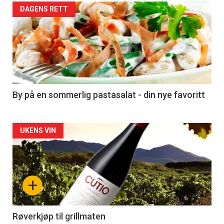
Forsiden
DAGENS RETT
akkurat
nå
-
5
By på en sommerlig pastasalat - din nye favoritt
Forsiden
UKENS VIN
akkurat
nå
+
-
6
Røverkjøp til grillmaten