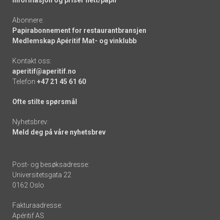
Informasjon og priser nett/papir
Abonnere:
Papirabonnement for restaurantbransjen
Medlemskap Apéritif Mat- og vinklubb
Kontakt oss:
aperitif@aperitif.no
Telefon
+47 21 45 61 60
Ofte stilte spørsmål
Nyhetsbrev:
Meld deg på våre nyhetsbrev
Post- og besøksadresse:
Universitetsgata 22
0162 Oslo
Fakturaadresse:
Apéritif AS