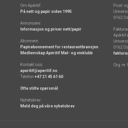
Om Apéritif:
Post- o
På nett og papir siden 1995
Universi
0162 Os
Annonsere:
Informasjon og priser nett/papir
Faktura
Apéritif
Abonnere:
Universi
Papirabonnement for restaurantbransjen
0162 Os
Medlemskap Apéritif Mat- og vinklubb
faktura
Kontakt oss:
Org. nr.
aperitif@aperitif.no
Telefon
+47 21 45 61 60
Ofte stilte spørsmål
Nyhetsbrev:
Meld deg på våre nyhetsbrev