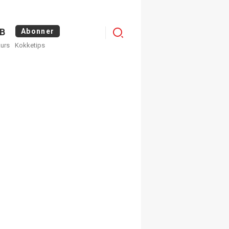
Logg
B
Abonner
kurs
Kokketips
inn