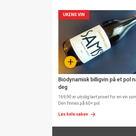
Forsiden
UKENS VIN
akkurat
nå
-
+
4
Biodynamisk billigvin på et pol 
deg
169,90 er utrolig lavt priset for en vin s
Den finnes på 60+ pol.
Les hele saken
Footer