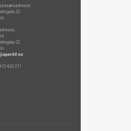
g besøksadresse:
tetsgata 22
lo
adresse:
 AS
tetsgata 22
lo
@aperitif.no
 972 420 271