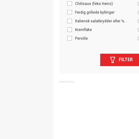
Chilisaus (feks Heinz)
(
Ferdig grillede kyllinger
(
Italiensk salatkrydder eller ½...
(
Kremfløte
(
Persille
(
FILTER