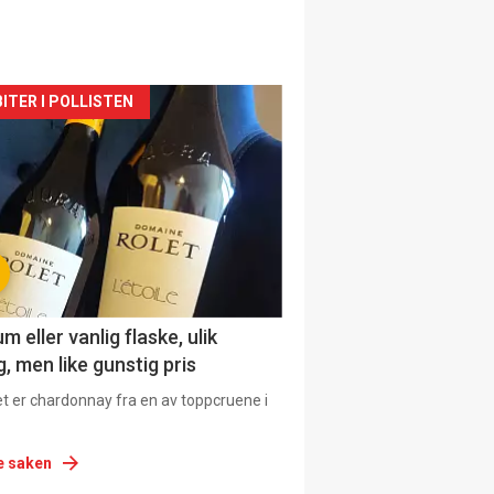
siden
ITER I POLLISTEN
urat
 eller vanlig flaske, ulik
, men like gunstig pris
et er chardonnay fra en av toppcruene i
e saken