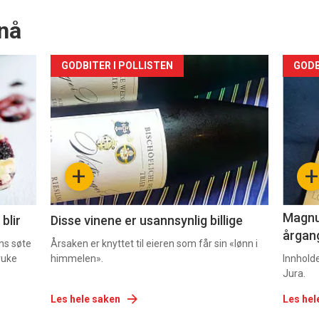
nå
Forsiden
For
GODBITER I POLLISTEN
GODB
akkurat
akk
nå
nå
-
-
+
+
2
3
Magnum
blir
Disse vinene er usannsynlig billige
årgang
ns søte
Årsaken er knyttet til eieren som får sin «lønn i
ruke
himmelen».
Innhold
Jura.
Les hele saken
Les hel