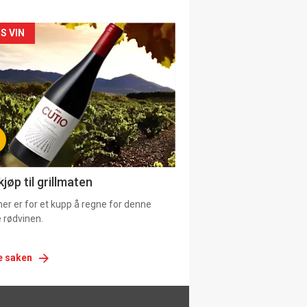
siden
S VIN
urat
jøp til grillmaten
er er for et kupp å regne for denne
 rødvinen.
e saken