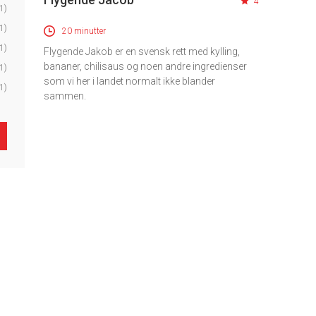
4
1)
1)
20 minutter
1)
Flygende Jakob er en svensk rett med kylling,
bananer, chilisaus og noen andre ingredienser
1)
som vi her i landet normalt ikke blander
1)
sammen.