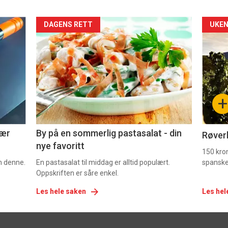
Forsiden
For
DAGENS RETT
UKEN
akkurat
akk
nå
nå
-
-
+
5
6
nær
By på en sommerlig pastasalat - din
Røverk
nye favoritt
150 kron
om denne.
En pastasalat til middag er alltid populært.
spanske
Oppskriften er såre enkel.
Les hele saken
Les hel