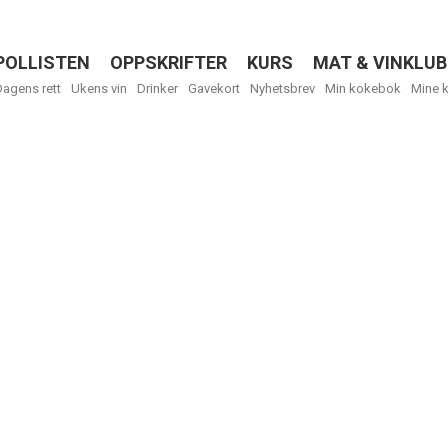
POLLISTEN
OPPSKRIFTER
KURS
MAT & VINKLUB
Menu
Dagens rett
Ukens vin
Drinker
Gavekort
Nyhetsbrev
Min kokebok
Mine 