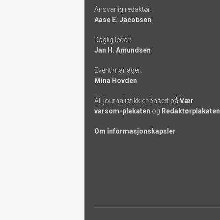
Ansvarlig redaktør:
-
Aase E. Jacobsen
links
Daglig leder:
Jan H. Amundsen
Event manager:
Mina Hovden
All journalistikk er basert på
Vær
varsom-plakaten
og
Redaktørplakaten
Om informasjonskapsler
Footer