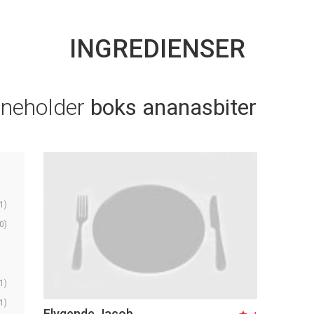
INGREDIENSER
nneholder
boks ananasbiter
1)
0)
1)
1)
Flygende Jacob