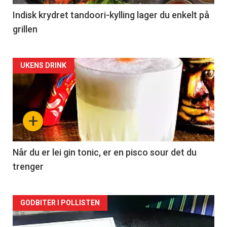
Indisk krydret tandoori-kylling lager du enkelt på
grillen
Forsiden
UKENS DRINK
akkurat
nå
+
-
2
Når du er lei gin tonic, er en pisco sour det du
trenger
Forsiden
GODBITER I POLLISTEN
akkurat