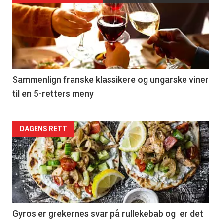
akkurat
nå
-
5
Sammenlign franske klassikere og ungarske viner
til en 5-retters meny
Forsiden
DAGENS RETT
akkurat
nå
-
6
Gyros er grekernes svar på rullekebab og er det