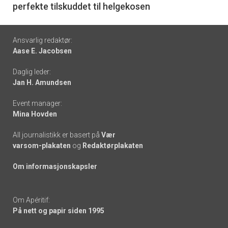
perfekte tilskuddet til helgekosen
Footer
Ansvarlig redaktør:
Aase E. Jacobsen
-
Daglig leder:
links
Jan H. Amundsen
Event manager:
Mina Hovden
All journalistikk er basert på
Vær
varsom-plakaten
og
Redaktørplakaten
Om informasjonskapsler
Om Apéritif:
På nett og papir siden 1995