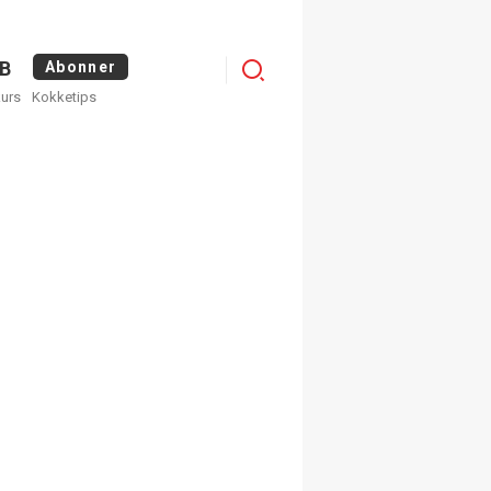
Logg
B
Abonner
kurs
Kokketips
inn