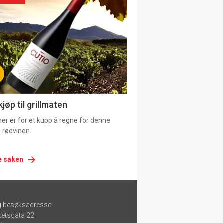
urat
jøp til grillmaten
er er for et kupp å regne for denne
 rødvinen.
e saken
g besøksadresse:
tetsgata 22