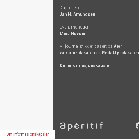
links
Daglig leder:
Jan H. Amundsen
Event manager:
Mina Hovden
All journalistikk er basert på
Vær
varsom-plakaten
og
Redaktørplakaten
Om informasjonskapsler
Footer
-
Om informasjonskapsler