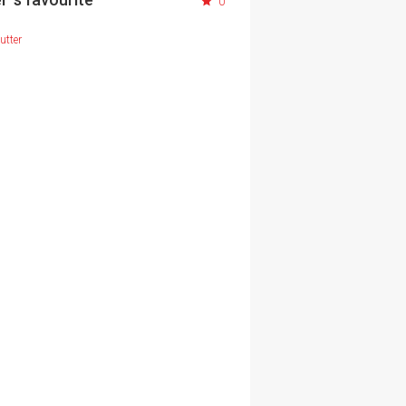
0
utter