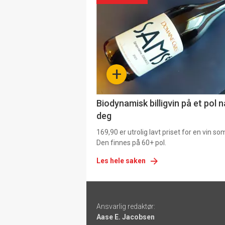
akkurat
nå
-
+
4
Biodynamisk billigvin på et pol 
deg
169,90 er utrolig lavt priset for en vin s
Den finnes på 60+ pol.
Les hele saken
Footer
Ansvarlig redaktør:
-
Aase E. Jacobsen