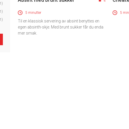
4
1)
1)
5 minutter
5 min
1)
Til en klassisk servering av absint benyttes en
egen absinth-skje. Med brunt sukker får du enda
mer smak.