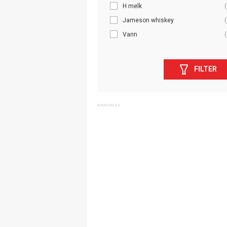
H melk
(
Jameson whiskey
(
Vann
(
FILTER