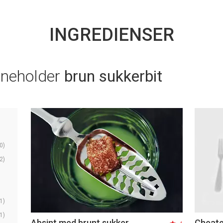
INGREDIENSER
nneholder
brun sukkerbit
0)
2)
1)
1)
Absint med brunt sukker
Cheate