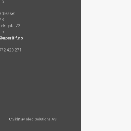
lo
adresse:
 AS
tetsgata 22
lo
@aperitif.no
 972 420 271
Utviklet av
Ideo Solutions AS