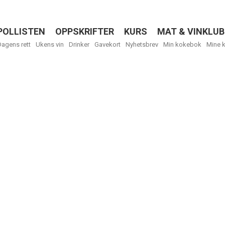
POLLISTEN
OPPSKRIFTER
KURS
MAT & VINKLUB
Menu
Dagens rett
Ukens vin
Drinker
Gavekort
Nyhetsbrev
Min kokebok
Mine 