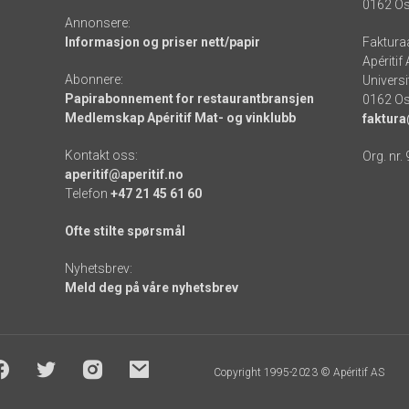
0162 Os
Annonsere:
Informasjon og priser nett/papir
Faktura
Apéritif
Abonnere:
Universi
Papirabonnement for restaurantbransjen
0162 Os
Medlemskap Apéritif Mat- og vinklubb
faktura
Kontakt oss:
Org. nr.
aperitif@aperitif.no
Telefon
+47 21 45 61 60
Ofte stilte spørsmål
Nyhetsbrev:
Meld deg på våre nyhetsbrev
Copyright 1995-2023 © Apéritif AS