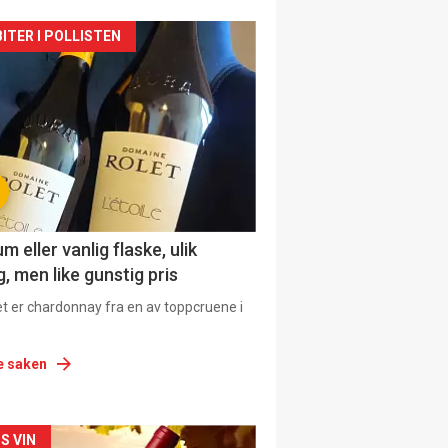
siden
ITER I POLLISTEN
urat
 eller vanlig flaske, ulik
, men like gunstig pris
et er chardonnay fra en av toppcruene i
e saken
siden
S VIN