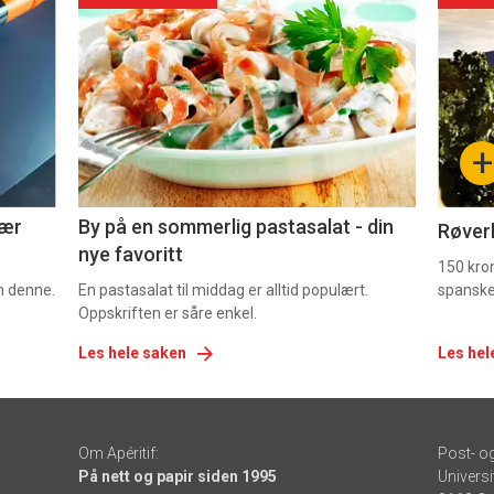
akkurat
akk
nå
nå
-
-
+
5
6
nær
By på en sommerlig pastasalat - din
Røverk
nye favoritt
150 kron
om denne.
En pastasalat til middag er alltid populært.
spanske
Oppskriften er såre enkel.
Les hele saken
Les hel
Om Apéritif:
Post- o
På nett og papir siden 1995
Universi