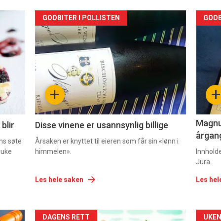
Forsiden
For
GODBITER I POLLISTEN
GODB
akkurat
akk
nå
nå
-
-
+
+
2
3
Magnum
blir
Disse vinene er usannsynlig billige
årgang
ns søte
Årsaken er knyttet til eieren som får sin «lønn i
ruke
himmelen».
Innhold
Jura.
Les hele saken
Les hel
Forsiden
For
DAGENS RETT
UKEN