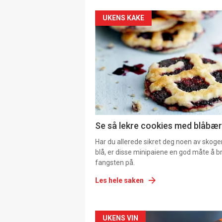
UKENS KAKE
Se så lekre cookies med blåbær 
Har du allerede sikret deg noen av skoge
blå, er disse minipaiene en god måte å b
fangsten på.
Les hele saken
Forsiden
UKENS VIN