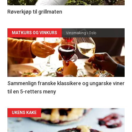
4
Røverkjøp til grillmaten
Forsiden
MATKURS OG VINKURS
Vinsmaking i Oslo
akkurat
nå
-
5
Sammenlign franske klassikere og ungarske viner
til en 5-retters meny
Forsiden
UKENS KAKE
akkurat