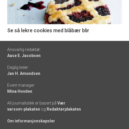
nå
-
6
Se så lekre cookies med blåbær blir
Footer
Ansvarlig redaktør:
Aase E. Jacobsen
-
Daglig leder:
links
Jan H. Amundsen
Event manager:
Mina Hovden
All journalistikk er basert på
Vær
varsom-plakaten
og
Redaktørplakaten
Om informasjonskapsler