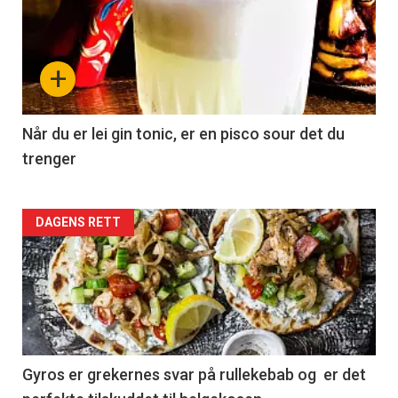
+
Når du er lei gin tonic, er en pisco sour det du
trenger
Forsiden
DAGENS RETT
akkurat
nå
-
2
Gyros er grekernes svar på rullekebab og er det