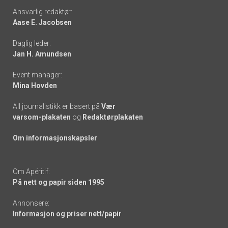
Footer
Ansvarlig redaktør:
Aase E. Jacobsen
-
Daglig leder:
links
Jan H. Amundsen
Event manager:
Mina Hovden
All journalistikk er basert på
Vær
varsom-plakaten
og
Redaktørplakaten
Om informasjonskapsler
Om Apéritif:
På nett og papir siden 1995
Annonsere:
Informasjon og priser nett/papir