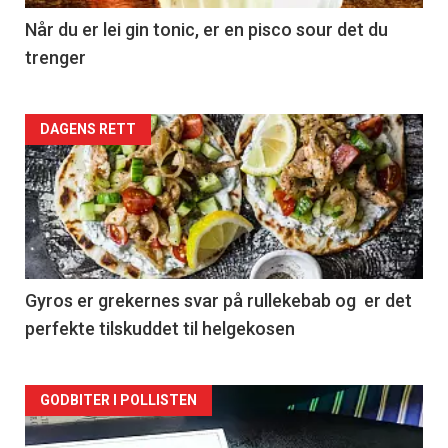
Når du er lei gin tonic, er en pisco sour det du
trenger
Forsiden
DAGENS RETT
akkurat
nå
-
2
Gyros er grekernes svar på rullekebab og er det
perfekte tilskuddet til helgekosen
Forsiden
GODBITER I POLLISTEN
akkurat