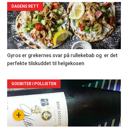
Forsiden
DAGENS RETT
akkurat
nå
-
2
Gyros er grekernes svar på rullekebab og er det
perfekte tilskuddet til helgekosen
Forsiden
GODBITER I POLLISTEN
akkurat
nå
+
-