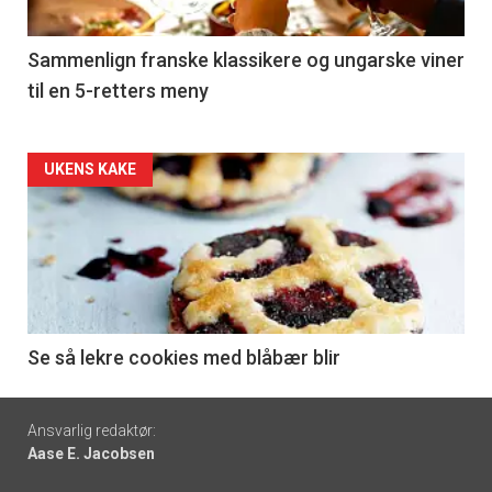
-
5
Sammenlign franske klassikere og ungarske viner
til en 5-retters meny
Forsiden
UKENS KAKE
akkurat
nå
-
6
Se så lekre cookies med blåbær blir
Footer
Ansvarlig redaktør:
Aase E. Jacobsen
-