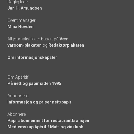
Daglig leder:
links
Jan H. Amundsen
Event manager:
Mina Hovden
All journalistikk er basert på
Vær
varsom-plakaten
og
Redaktørplakaten
Om informasjonskapsler
Om Apéritif:
På nett og papir siden 1995
Annonsere:
Informasjon og priser nett/papir
Abonnere:
Papirabonnement for restaurantbransjen
Medlemskap Apéritif Mat- og vinklubb