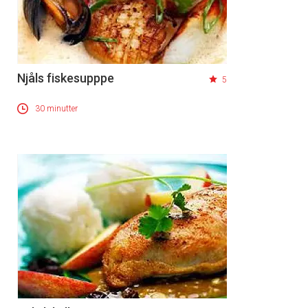
Njåls fiskesupppe
5
30 minutter