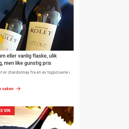
urat
 eller vanlig flaske, ulik
, men like gunstig pris
et er chardonnay fra en av toppcruene i
e saken
siden
S VIN
urat