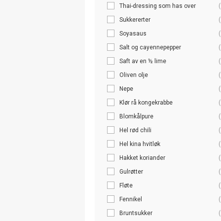
Thai-dressing som has over
(
Sukkererter
(
Soyasaus
(
Salt og cayennepepper
(
Saft av en ½ lime
(
Oliven olje
(
Nepe
(
Klør rå kongekrabbe
(
Blomkålpure
(
Hel rød chili
(
Hel kina hvitløk
(
Hakket koriander
(
Gulrøtter
(
Fløte
(
Fennikel
(
Bruntsukker
(