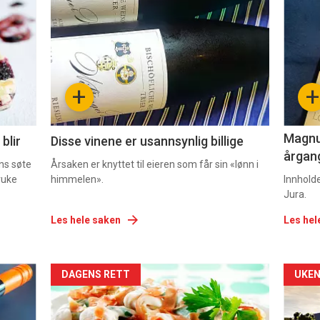
akkurat
akk
nå
nå
-
-
+
+
2
3
Magnum
blir
Disse vinene er usannsynlig billige
årgang
ns søte
Årsaken er knyttet til eieren som får sin «lønn i
ruke
himmelen».
Innhold
Jura.
Les hele saken
Les hel
Forsiden
For
DAGENS RETT
UKEN
akkurat
akk