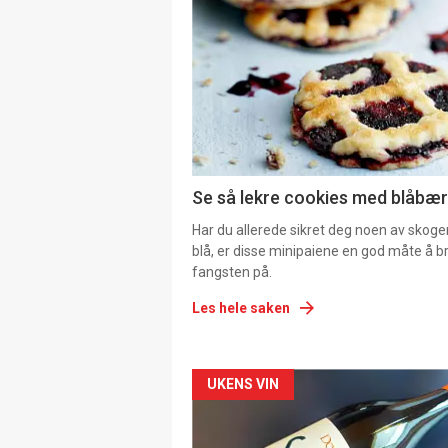
Se så lekre cookies med blåbær 
Har du allerede sikret deg noen av skoge
blå, er disse minipaiene en god måte å b
fangsten på.
Les hele saken
Forsiden
UKENS VIN
akkurat