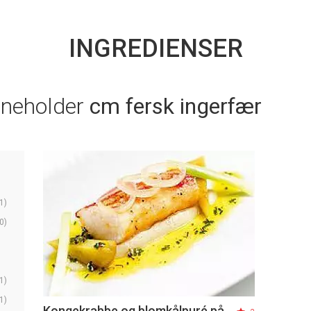
INGREDIENSER
nneholder
cm fersk ingerfær
1)
0)
1)
1)
Kongekrabbe og blomkålpuré på