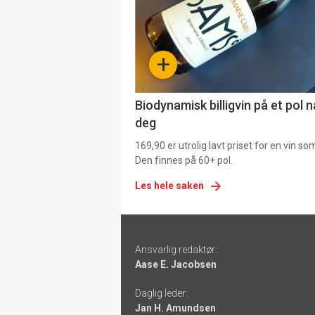
nå
-
+
4
Biodynamisk billigvin på et pol 
deg
169,90 er utrolig lavt priset for en vin s
Den finnes på 60+ pol.
Les hele saken
Footer
Ansvarlig redaktør:
-
Aase E. Jacobsen
links
Daglig leder:
Jan H. Amundsen