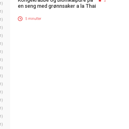
3
1)
en seng med grønnsaker a la Thai
1)
5 minutter
1)
1)
1)
1)
1)
1)
1)
1)
1)
1)
1)
1)
1)
1)