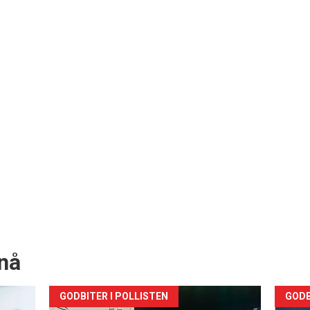
nå
Forsiden
For
GODBITER I POLLISTEN
GODB