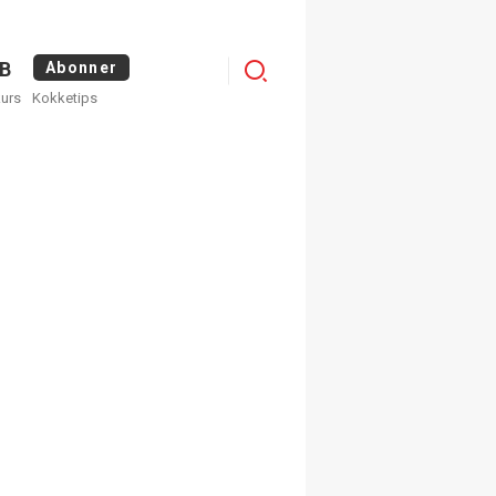
Logg
B
Abonner
kurs
Kokketips
inn