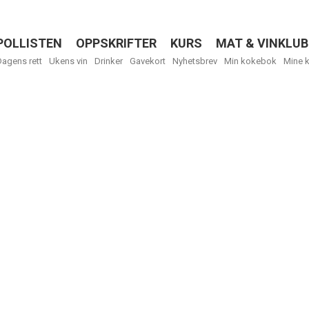
POLLISTEN
OPPSKRIFTER
KURS
MAT & VINKLUB
Menu
Dagens rett
Ukens vin
Drinker
Gavekort
Nyhetsbrev
Min kokebok
Mine 