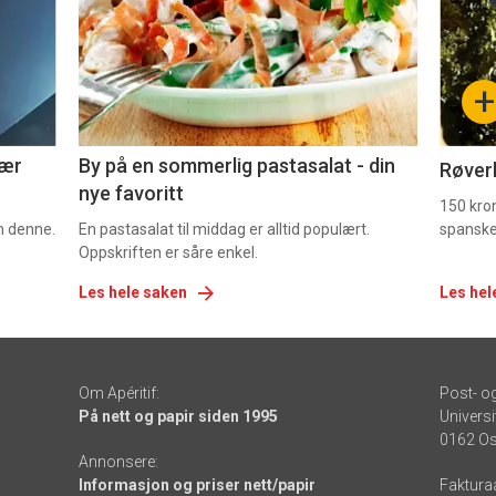
nå
nå
-
-
+
5
6
nær
By på en sommerlig pastasalat - din
Røverk
nye favoritt
150 kron
om denne.
En pastasalat til middag er alltid populært.
spanske
Oppskriften er såre enkel.
Les hele saken
Les hel
Om Apéritif:
Post- o
På nett og papir siden 1995
Universi
0162 Os
Annonsere:
Informasjon og priser nett/papir
Faktura