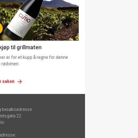
jøp til grillmaten
er er for et kupp å regne for denne
 rødvinen.
e saken
g besøksadresse:
tetsgata 22
lo
adresse: