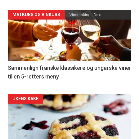
Forsiden
MATKURS OG VINKURS
Vinsmaking i Oslo
akkurat
nå
-
5
Sammenlign franske klassikere og ungarske viner
til en 5-retters meny
Forsiden
UKENS KAKE
akkurat
nå