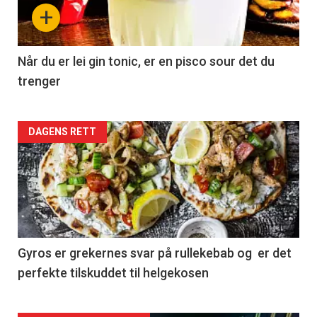
+
Når du er lei gin tonic, er en pisco sour det du
trenger
Forsiden
DAGENS RETT
akkurat
nå
-
2
Gyros er grekernes svar på rullekebab og er det
perfekte tilskuddet til helgekosen