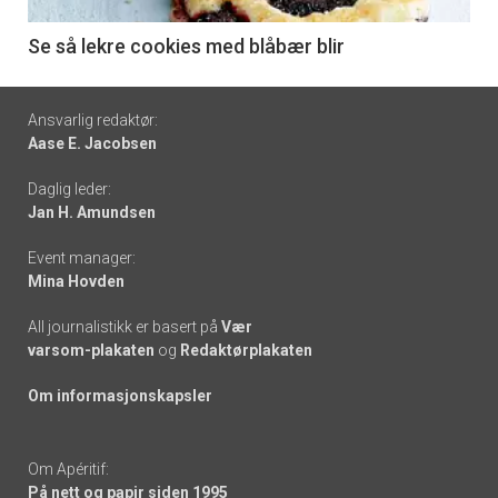
-
6
Se så lekre cookies med blåbær blir
Footer
Ansvarlig redaktør:
Aase E. Jacobsen
-
Daglig leder:
links
Jan H. Amundsen
Event manager:
Mina Hovden
All journalistikk er basert på
Vær
varsom-plakaten
og
Redaktørplakaten
Om informasjonskapsler
Om Apéritif:
På nett og papir siden 1995