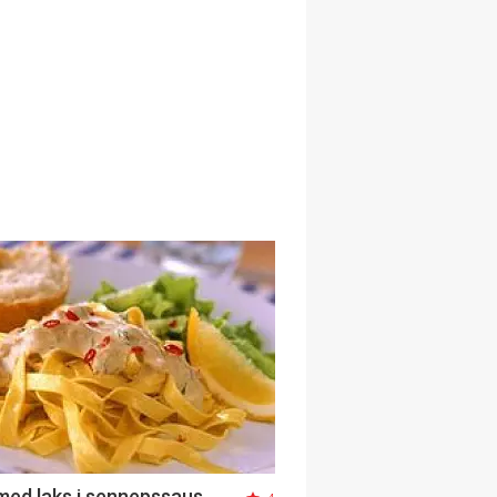
med laks i sennepssaus