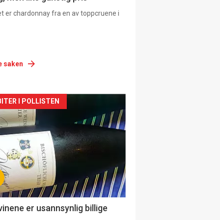
et er chardonnay fra en av toppcruene i
e saken
siden
ITER I POLLISTEN
urat
vinene er usannsynlig billige