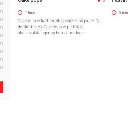
5
1)
1)
1 time
5 min
1)
Cakepops er kort fortalt kjærlighet på pinne. Og
de skal bakes. Cakepops er perfekt til
1)
skoleavslutninger og barnebursdager.
1)
1)
1)
1)
1)