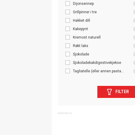
Dijonsennep
(
Grillpinner i tre
(
Hakket dill
(
Kakepynt
(
Kremost naturell
(
Røkt laks
(
Sjokolade
(
Sjokoladekakdigestivekjekse
(
Tagliatelle (eller annen pasta...
(
FILTER