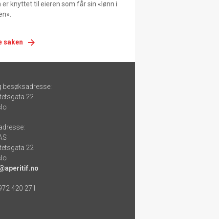
er knyttet til eieren som får sin «lønn i
en».
e saken
g besøksadresse:
tetsgata 22
lo
adresse:
 AS
tetsgata 22
lo
@aperitif.no
 972 420 271