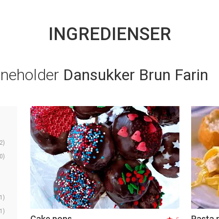
INGREDIENSER
nneholder
Dansukker Brun Farin
2)
0)
1)
1)
Cake pops
Pasta 