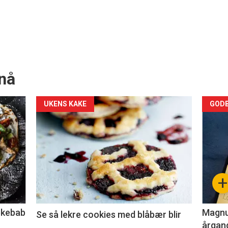
nå
Forsiden
For
UKENS KAKE
GODB
akkurat
akk
nå
nå
-
-
+
2
3
lekebab
Magnum
Se så lekre cookies med blåbær blir
årgang