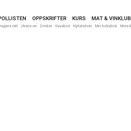
POLLISTEN
OPPSKRIFTER
KURS
MAT & VINKLUB
Menu
Dagens rett
Ukens vin
Drinker
Gavekort
Nyhetsbrev
Min kokebok
Mine 