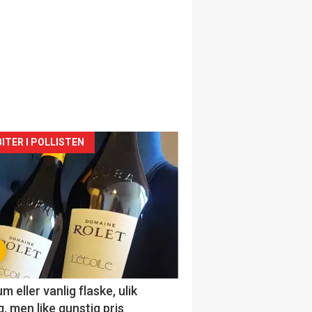
siden
ITER I POLLISTEN
urat
 eller vanlig flaske, ulik
, men like gunstig pris