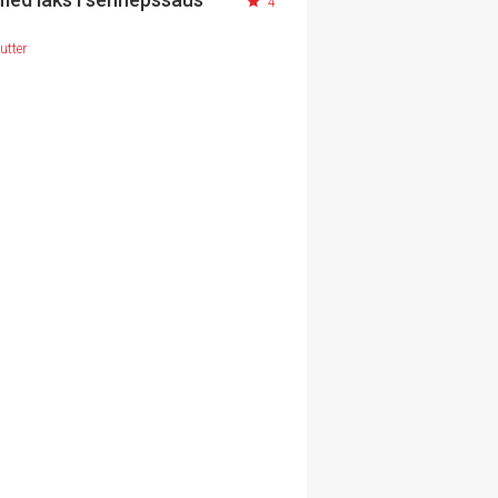
4
utter