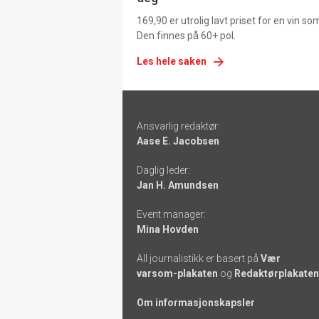
169,90 er utrolig lavt priset for en vin s
Den finnes på 60+ pol.
Les hele saken
Footer
Ansvarlig redaktør:
-
Aase E. Jacobsen
links
Daglig leder:
Jan H. Amundsen
Event manager:
Mina Hovden
All journalistikk er basert på
Vær
varsom-plakaten
og
Redaktørplakaten
Om informasjonskapsler