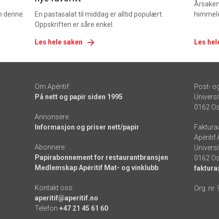
Årsaken 
om denne.
En pastasalat til middag er alltid populært.
himmel
Oppskriften er såre enkel.
Les hele saken
Les hel
Om Apéritif:
Post- o
På nett og papir siden 1995
Universi
0162 Os
Annonsere:
Informasjon og priser nett/papir
Faktura
Apéritif
Abonnere:
Universi
Papirabonnement for restaurantbransjen
0162 Os
Medlemskap Apéritif Mat- og vinklubb
faktura
Kontakt oss:
Org. nr.
aperitif@aperitif.no
Telefon
+47 21 45 61 60