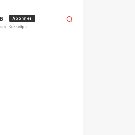
Logg
B
Abonner
kurs
Kokketips
inn