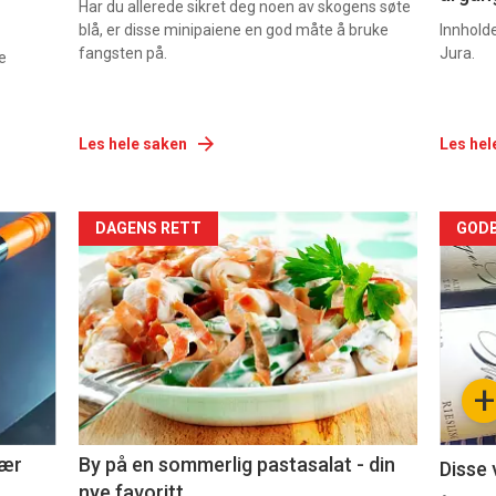
Har du allerede sikret deg noen av skogens søte
blå, er disse minipaiene en god måte å bruke
Innhold
fangsten på.
Jura.
e
Les hele saken
Les hel
Forsiden
For
DAGENS RETT
GODB
akkurat
akk
nå
nå
-
-
+
5
6
nær
By på en sommerlig pastasalat - din
Disse 
nye favoritt