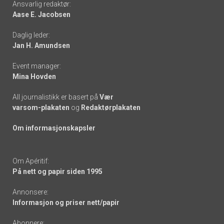
Ansvarlig redaktør:
Aase E. Jacobsen
-
Daglig leder:
links
Jan H. Amundsen
Event manager:
Mina Hovden
All journalistikk er basert på
Vær
varsom-plakaten
og
Redaktørplakaten
Om informasjonskapsler
Om Apéritif:
På nett og papir siden 1995
Annonsere:
Informasjon og priser nett/papir
Abonnere: