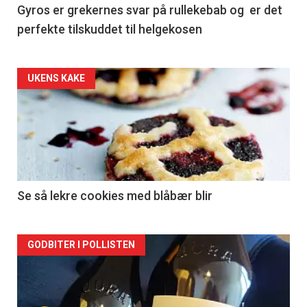
Gyros er grekernes svar på rullekebab og er det
perfekte tilskuddet til helgekosen
Forsiden
UKENS KAKE
akkurat
nå
-
2
Se så lekre cookies med blåbær blir
Forsiden
GODBITER I POLLISTEN
akkurat
nå