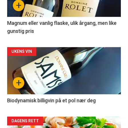
+
-
3
Magnum eller vanlig flaske, ulik årgang, men like
gunstig pris
Forsiden
UKENS VIN
akkurat
nå
+
-
4
Biodynamisk billigvin på et pol nær deg
Forsiden
DAGENS RETT