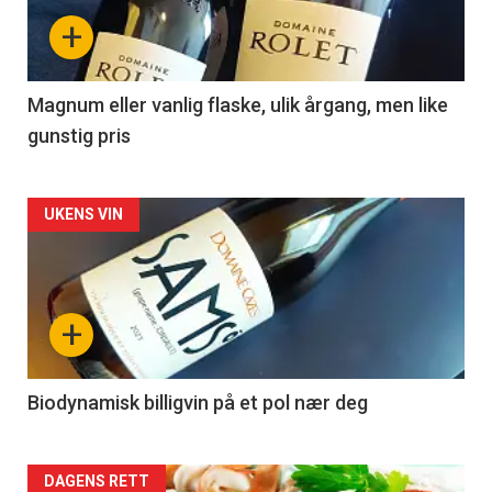
nå
+
-
3
Magnum eller vanlig flaske, ulik årgang, men like
gunstig pris
Forsiden
UKENS VIN
akkurat
nå
+
-
4
Biodynamisk billigvin på et pol nær deg
Forsiden
DAGENS RETT