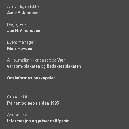
Footer
Ansvarlig redaktør:
Aase E. Jacobsen
-
Daglig leder:
links
Jan H. Amundsen
Event manager:
Mina Hovden
All journalistikk er basert på
Vær
varsom-plakaten
og
Redaktørplakaten
Om informasjonskapsler
Om Apéritif:
På nett og papir siden 1995
Annonsere:
Informasjon og priser nett/papir