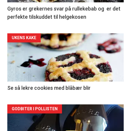
Gyros er grekernes svar på rullekebab og er det
perfekte tilskuddet til helgekosen
Forsiden
UKENS KAKE
akkurat
nå
-
2
Se så lekre cookies med blåbær blir
Forsiden
GODBITER I POLLISTEN
akkurat