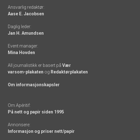
Footer
Ansvarlig redaktør:
Aase E. Jacobsen
-
Daglig leder:
links
Jan H. Amundsen
Event manager:
Mina Hovden
All journalistikk er basert på
Vær
varsom-plakaten
og
Redaktørplakaten
Om informasjonskapsler
Om Apéritif:
På nett og papir siden 1995
Annonsere:
Informasjon og priser nett/papir