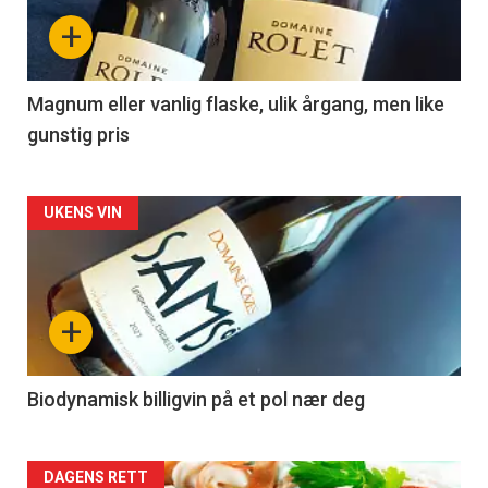
nå
+
-
3
Magnum eller vanlig flaske, ulik årgang, men like
gunstig pris
Forsiden
UKENS VIN
akkurat
nå
+
-
4
Biodynamisk billigvin på et pol nær deg
Forsiden
DAGENS RETT