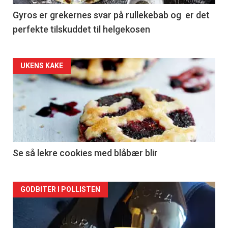
Gyros er grekernes svar på rullekebab og er det
perfekte tilskuddet til helgekosen
Forsiden
UKENS KAKE
akkurat
nå
-
2
Se så lekre cookies med blåbær blir
Forsiden
GODBITER I POLLISTEN
akkurat