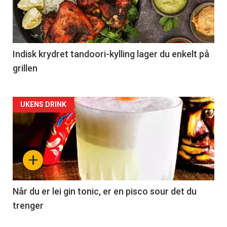
Indisk krydret tandoori-kylling lager du enkelt på
grillen
Forsiden
UKENS DRINK
akkurat
nå
+
-
2
Når du er lei gin tonic, er en pisco sour det du
trenger