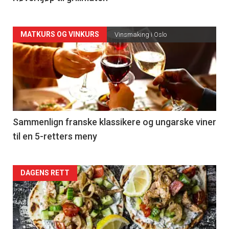
Forsiden
MATKURS OG VINKURS
Vinsmaking i Oslo
akkurat
nå
-
5
Sammenlign franske klassikere og ungarske viner
til en 5-retters meny
Forsiden
DAGENS RETT
akkurat
nå