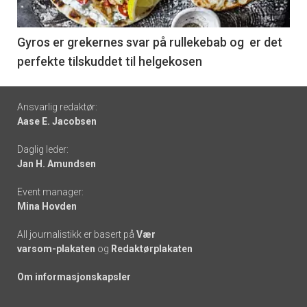
-
6
Gyros er grekernes svar på rullekebab og er det
perfekte tilskuddet til helgekosen
Footer
Ansvarlig redaktør:
Aase E. Jacobsen
-
Daglig leder:
links
Jan H. Amundsen
Event manager:
Mina Hovden
All journalistikk er basert på
Vær
varsom-plakaten
og
Redaktørplakaten
Om informasjonskapsler