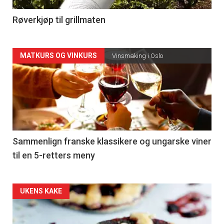
4
Røverkjøp til grillmaten
Forsiden
MATKURS OG VINKURS
Vinsmaking i Oslo
akkurat
nå
-
5
Sammenlign franske klassikere og ungarske viner
til en 5-retters meny
Forsiden
UKENS KAKE
akkurat