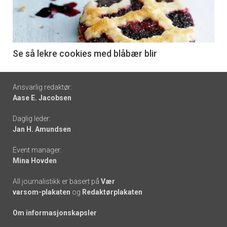
nå
-
6
Se så lekre cookies med blåbær blir
Footer
Ansvarlig redaktør:
Aase E. Jacobsen
-
Daglig leder:
links
Jan H. Amundsen
Event manager:
Mina Hovden
All journalistikk er basert på
Vær
varsom-plakaten
og
Redaktørplakaten
Om informasjonskapsler