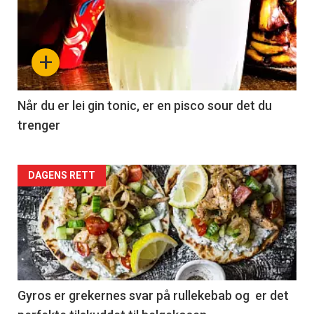
+
Når du er lei gin tonic, er en pisco sour det du
trenger
Forsiden
DAGENS RETT
akkurat
nå
-
2
Gyros er grekernes svar på rullekebab og er det