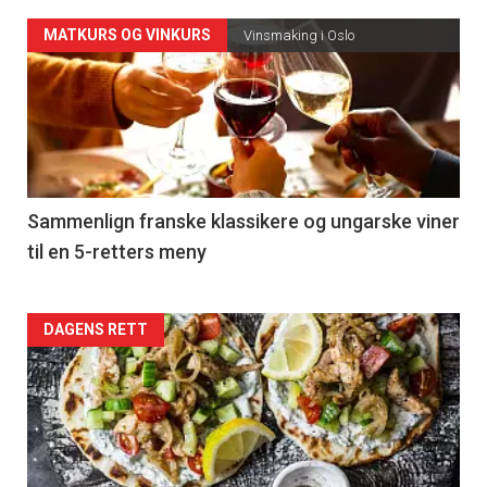
Forsiden
MATKURS OG VINKURS
Vinsmaking i Oslo
akkurat
nå
-
5
Sammenlign franske klassikere og ungarske viner
til en 5-retters meny
Forsiden
DAGENS RETT
akkurat
nå
-