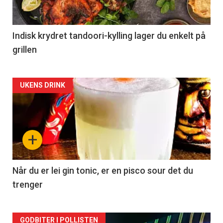
Indisk krydret tandoori-kylling lager du enkelt på
grillen
Forsiden
UKENS DRINK
akkurat
nå
+
-
2
Når du er lei gin tonic, er en pisco sour det du
trenger
Forsiden
GODBITER I POLLISTEN