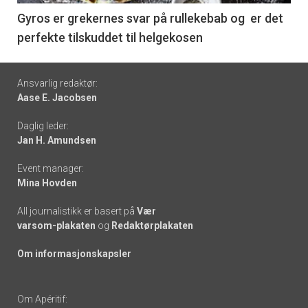
6
Gyros er grekernes svar på rullekebab og er det
perfekte tilskuddet til helgekosen
Footer
Ansvarlig redaktør:
Aase E. Jacobsen
-
Daglig leder:
links
Jan H. Amundsen
Event manager:
Mina Hovden
All journalistikk er basert på
Vær
varsom-plakaten
og
Redaktørplakaten
Om informasjonskapsler
Om Apéritif: