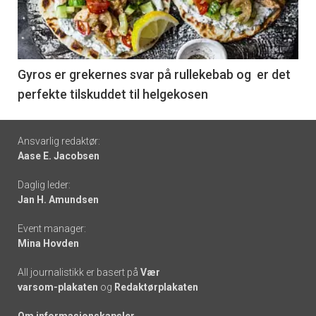
nå
-
6
Gyros er grekernes svar på rullekebab og er det
perfekte tilskuddet til helgekosen
Footer
Ansvarlig redaktør:
Aase E. Jacobsen
-
Daglig leder:
links
Jan H. Amundsen
Event manager:
Mina Hovden
All journalistikk er basert på
Vær
varsom-plakaten
og
Redaktørplakaten