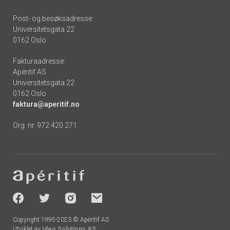
Post- og besøksadresse:
Universitetsgata 22
0162 Oslo
Fakturaadresse:
Apéritif AS
Universitetsgata 22
0162 Oslo
faktura@aperitif.no
Org. nr. 972 420 271
Footer
-
socials
Copyright 1995-2023 © Apéritif AS
Utviklet av
Ideo Solutions AS