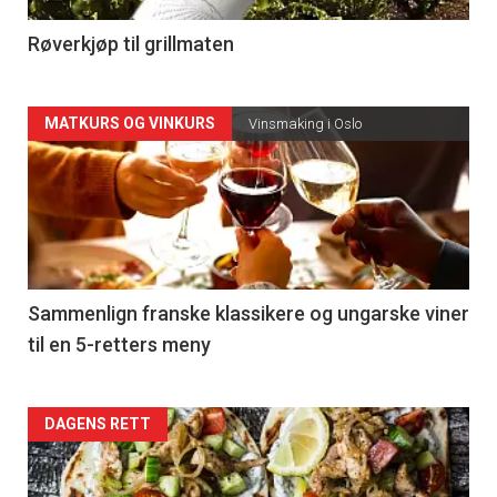
4
Røverkjøp til grillmaten
Forsiden
MATKURS OG VINKURS
Vinsmaking i Oslo
akkurat
nå
-
5
Sammenlign franske klassikere og ungarske viner
til en 5-retters meny
Forsiden
DAGENS RETT
akkurat