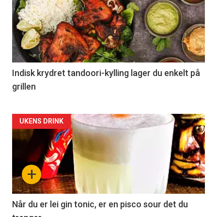
Indisk krydret tandoori-kylling lager du enkelt på
grillen
Forsiden
UKENS DRINK
akkurat
nå
+
-
2
Når du er lei gin tonic, er en pisco sour det du