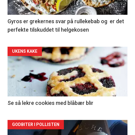
Gyros er grekernes svar på rullekebab og er det
perfekte tilskuddet til helgekosen
Forsiden
UKENS KAKE
akkurat
nå
-
2
Se så lekre cookies med blåbær blir
Forsiden
GODBITER I POLLISTEN