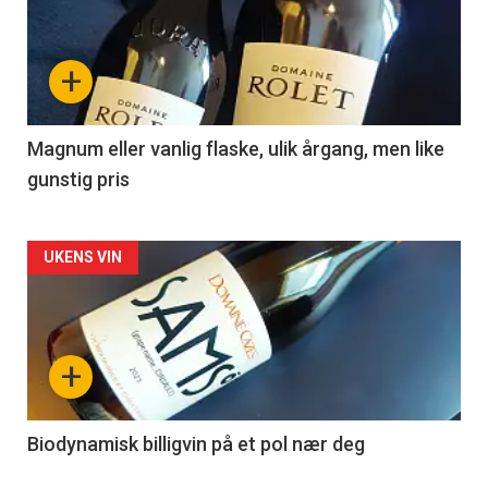
akkurat
nå
+
-
3
Magnum eller vanlig flaske, ulik årgang, men like
gunstig pris
Forsiden
UKENS VIN
akkurat
nå
+
-
4
Biodynamisk billigvin på et pol nær deg