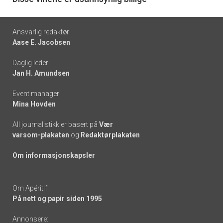
Footer
Ansvarlig redaktør:
Aase E. Jacobsen
-
Daglig leder:
links
Jan H. Amundsen
Event manager:
Mina Hovden
All journalistikk er basert på
Vær
varsom-plakaten
og
Redaktørplakaten
Om informasjonskapsler
Om Apéritif:
På nett og papir siden 1995
Annonsere: