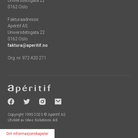
Universitetsgata 22
0162 Oslo
Fakturaadresse:
Apéritif AS
Universitetsgata 22
0162 Oslo
faktura@aperitif.no
Org. nr. 972 420 271
Footer
-
socials
Copyright 1995-2023 © Apéritif AS
Utviklet av
Ideo Solutions AS
Om informasjonskapsler