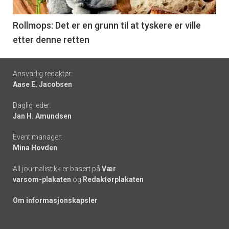
-
6
Rollmops: Det er en grunn til at tyskere er ville
etter denne retten
Footer
Ansvarlig redaktør:
Aase E. Jacobsen
-
Daglig leder:
links
Jan H. Amundsen
Event manager:
Mina Hovden
All journalistikk er basert på
Vær
varsom-plakaten
og
Redaktørplakaten
Om informasjonskapsler