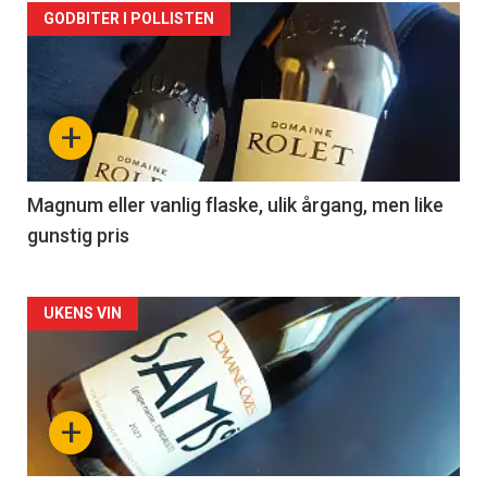
Forsiden
GODBITER I POLLISTEN
akkurat
nå
+
-
3
Magnum eller vanlig flaske, ulik årgang, men like
gunstig pris
Forsiden
UKENS VIN
akkurat
nå
+
-