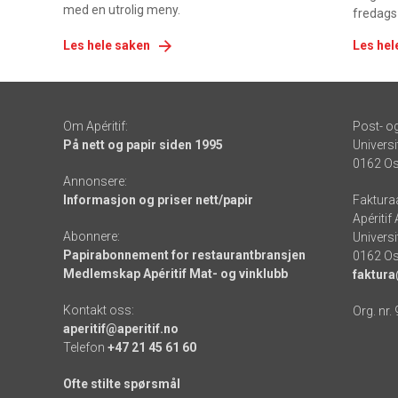
med en utrolig meny.
fredags
Les hele saken
Les hel
Om Apéritif:
Post- o
På nett og papir siden 1995
Universi
0162 Os
Annonsere:
Informasjon og priser nett/papir
Faktura
Apéritif
Abonnere:
Universi
Papirabonnement for restaurantbransjen
0162 Os
Medlemskap Apéritif Mat- og vinklubb
faktura
Kontakt oss:
Org. nr.
aperitif@aperitif.no
Telefon
+47 21 45 61 60
Ofte stilte spørsmål