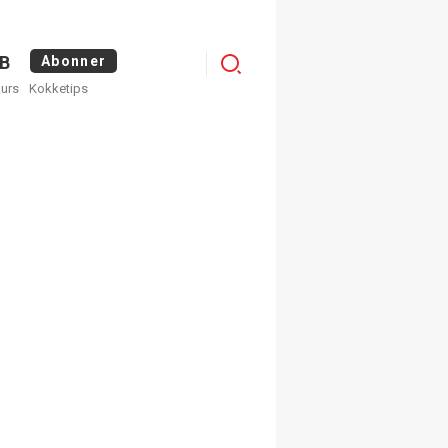
Logg
B
Abonner
kurs
Kokketips
inn