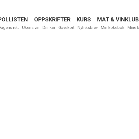
POLLISTEN
OPPSKRIFTER
KURS
MAT & VINKLUB
Menu
Dagens rett
Ukens vin
Drinker
Gavekort
Nyhetsbrev
Min kokebok
Mine 