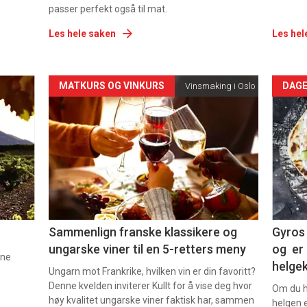
passer perfekt også til mat.
Les hele saken
Les hel
Forsiden
For
MATKURS OG VINKURS
DAGE
Vinsmaking i Oslo
akkurat
akk
nå
nå
-
-
5
6
Sammenlign franske klassikere og
Gyros 
ungarske viner til en 5-retters meny
og er 
nne
helge
Ungarn mot Frankrike, hvilken vin er din favoritt?
Denne kvelden inviterer Kullt for å vise deg hvor
Om du ha
høy kvalitet ungarske viner faktisk har, sammen
helgen e