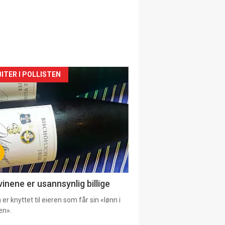
siden
ITER I POLLISTEN
urat
vinene er usannsynlig billige
er knyttet til eieren som får sin «lønn i
en».