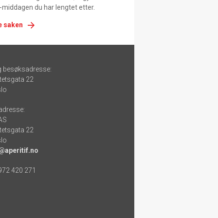
-middagen du har lengtet etter.
e saken
g besøksadresse:
tetsgata 22
lo
adresse:
 AS
tetsgata 22
lo
@aperitif.no
 972 420 271