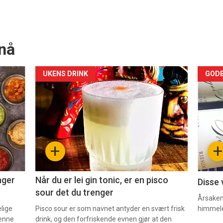
nå
Forsiden
For
UKENS DRINK
GODB
akkurat
akk
nå
nå
-
-
+
+
2
3
ager
Når du er lei gin tonic, er en pisco
Disse 
sour det du trenger
Årsaken 
elige
Pisco sour er som navnet antyder en svært frisk
himmel
denne
drink, og den forfriskende evnen gjør at den