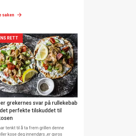
e saken
siden
NS RETT
urat
er grekernes svar på rullekebab
det perfekte tilskuddet til
kosen
r tenkt til å ta frem grillen denne
ller kose deg innendørs ,er gyros