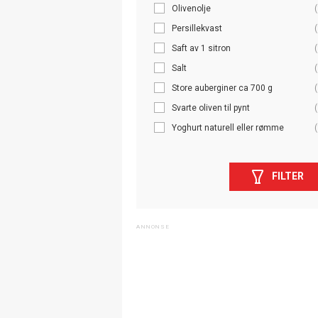
Olivenolje
(
Persillekvast
(
Saft av 1 sitron
(
Salt
(
Store auberginer ca 700 g
(
Svarte oliven til pynt
(
Yoghurt naturell eller rømme
(
FILTER