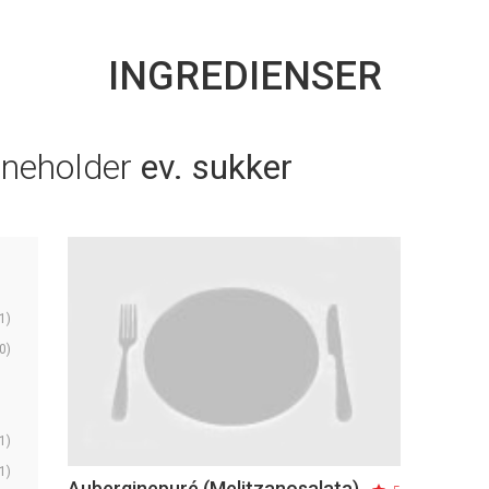
INGREDIENSER
nneholder
ev. sukker
1)
0)
1)
1)
Auberginepuré (Melitzanosalata)