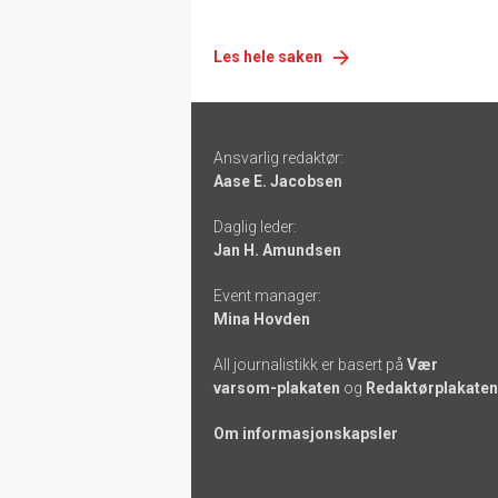
Les hele saken
Footer
Ansvarlig redaktør:
-
Aase E. Jacobsen
links
Daglig leder:
Jan H. Amundsen
Event manager:
Mina Hovden
All journalistikk er basert på
Vær
varsom-plakaten
og
Redaktørplakaten
Om informasjonskapsler