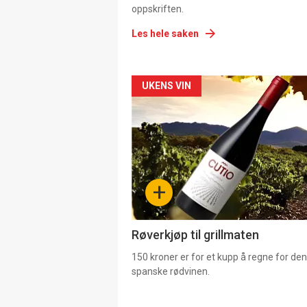
oppskriften.
Les hele saken
Forsiden
UKENS VIN
akkurat
nå
-
+
4
Røverkjøp til grillmaten
150 kroner er for et kupp å regne for de
spanske rødvinen.