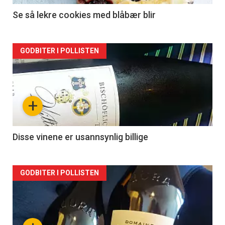
Se så lekre cookies med blåbær blir
Forsiden
GODBITER I POLLISTEN
akkurat
nå
+
-
2
Disse vinene er usannsynlig billige
Forsiden
GODBITER I POLLISTEN
akkurat
nå