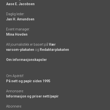
Aase E. Jacobsen
-
Daglig leder:
links
Jan H. Amundsen
Event manager:
Mina Hovden
All journalistikk er basert på
Vær
varsom-plakaten
og
Redaktørplakaten
Om informasjonskapsler
Om Apéritif:
På nett og papir siden 1995
Annonsere:
Informasjon og priser nett/papir
Abonnere: