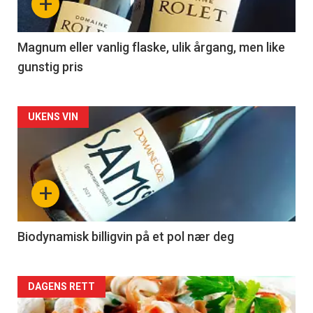
+
-
3
Magnum eller vanlig flaske, ulik årgang, men like
gunstig pris
Forsiden
UKENS VIN
akkurat
nå
+
-
4
Biodynamisk billigvin på et pol nær deg
Forsiden
DAGENS RETT