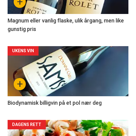
+
-
3
Magnum eller vanlig flaske, ulik årgang, men like
gunstig pris
Forsiden
UKENS VIN
akkurat
nå
+
-
4
Biodynamisk billigvin på et pol nær deg
Forsiden
DAGENS RETT