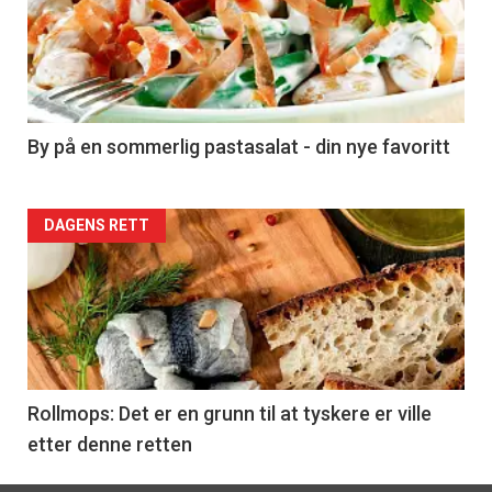
akkurat
nå
-
5
By på en sommerlig pastasalat - din nye favoritt
Forsiden
DAGENS RETT
akkurat
nå
-
6
Rollmops: Det er en grunn til at tyskere er ville
etter denne retten