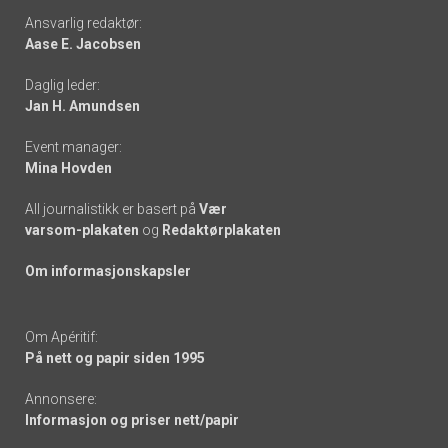
Footer
Ansvarlig redaktør:
Aase E. Jacobsen
-
Daglig leder:
links
Jan H. Amundsen
Event manager:
Mina Hovden
All journalistikk er basert på
Vær
varsom-plakaten
og
Redaktørplakaten
Om informasjonskapsler
Om Apéritif:
På nett og papir siden 1995
Annonsere:
Informasjon og priser nett/papir