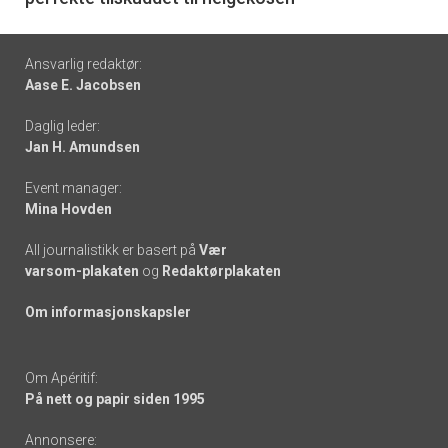
Footer
Ansvarlig redaktør:
Aase E. Jacobsen
-
Daglig leder:
links
Jan H. Amundsen
Event manager:
Mina Hovden
All journalistikk er basert på
Vær
varsom-plakaten
og
Redaktørplakaten
Om informasjonskapsler
Om Apéritif:
På nett og papir siden 1995
Annonsere: