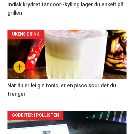
Indisk krydret tandoori-kylling lager du enkelt på
grillen
Forsiden
UKENS DRINK
akkurat
nå
+
-
2
Når du er lei gin tonic, er en pisco sour det du
trenger
Forsiden
GODBITER I POLLISTEN
akkurat