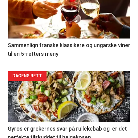
akkurat
nå
-
5
Sammenlign franske klassikere og ungarske viner
til en 5-retters meny
Forsiden
DAGENS RETT
akkurat
nå
-
6
Gyros er grekernes svar på rullekebab og er det
perfekte tilskuddet til helgekosen