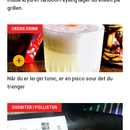
grillen
Forsiden
UKENS DRINK
akkurat
nå
+
-
2
Når du er lei gin tonic, er en pisco sour det du
trenger
Forsiden
GODBITER I POLLISTEN
akkurat