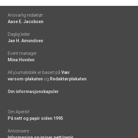
Footer
Ansvarlig redaktør:
Aase E. Jacobsen
-
Daglig leder:
links
Jan H. Amundsen
Event manager:
Mina Hovden
All journalistikk er basert på
Vær
varsom-plakaten
og
Redaktørplakaten
Om informasjonskapsler
Om Apéritif:
På nett og papir siden 1995
Annonsere:
Informasjon og priser nett/papir