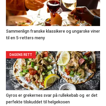
akkurat
nå
-
5
Sammenlign franske klassikere og ungarske viner
til en 5-retters meny
Forsiden
DAGENS RETT
akkurat
nå
-
6
Gyros er grekernes svar på rullekebab og er det
perfekte tilskuddet til helgekosen