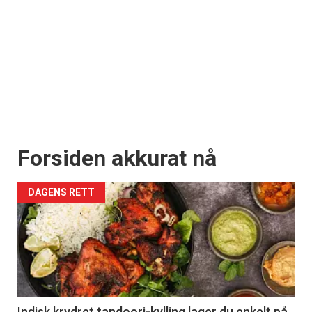
Forsiden akkurat nå
DAGENS RETT
Indisk krydret tandoori-kylling lager du enkelt på