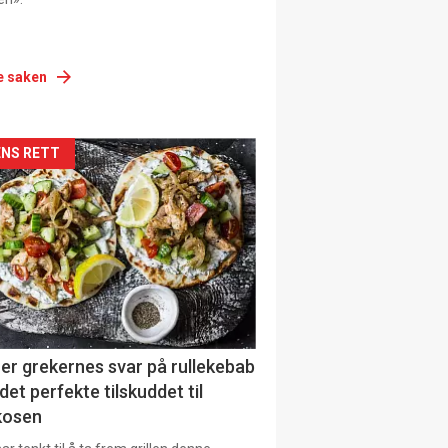
e saken
siden
NS RETT
urat
er grekernes svar på rullekebab
det perfekte tilskuddet til
kosen