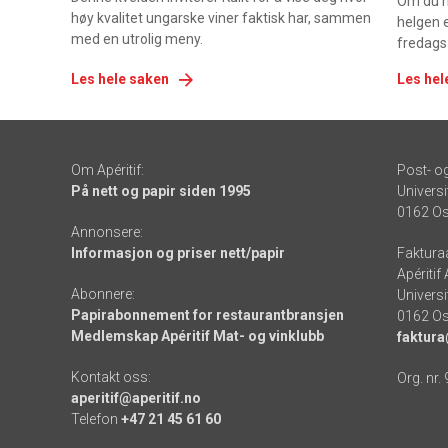
Om du ha
høy kvalitet ungarske viner faktisk har, sammen
helgen e
med en utrolig meny.
fredags
Les hele saken
Les hel
Om Apéritif:
Post- o
På nett og papir siden 1995
Universi
0162 Os
Annonsere:
Informasjon og priser nett/papir
Faktura
Apéritif
Abonnere:
Universi
Papirabonnement for restaurantbransjen
0162 Os
Medlemskap Apéritif Mat- og vinklubb
faktura
Kontakt oss:
Org. nr.
aperitif@aperitif.no
Telefon
+47 21 45 61 60