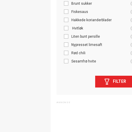
Brunt sukker
(
Fiskesaus
(
Hakkede korianderblader
(
Hvitløk
(
Liten bunt persille
(
Nypresset limesaft
(
Rød chili
(
Sesamfrø hvite
(
FILTER