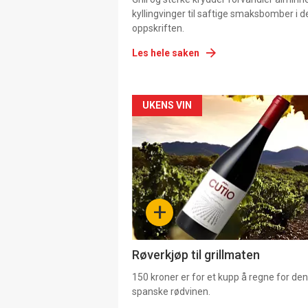
kyllingvinger til saftige smaksbomber i 
oppskriften.
Les hele saken
Forsiden
UKENS VIN
akkurat
nå
-
+
4
Røverkjøp til grillmaten
150 kroner er for et kupp å regne for de
spanske rødvinen.