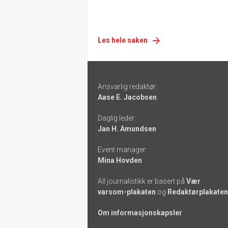
Les hele saken
Footer
Ansvarlig redaktør:
-
Aase E. Jacobsen
links
Daglig leder:
Jan H. Amundsen
Event manager:
Mina Hovden
All journalistikk er basert på
Vær
varsom-plakaten
og
Redaktørplakaten
Om informasjonskapsler