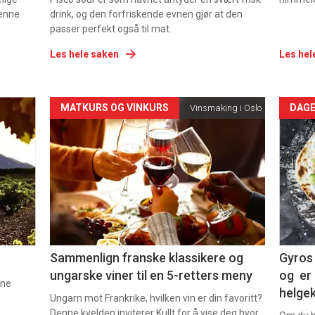
denne
drink, og den forfriskende evnen gjør at den
passer perfekt også til mat.
Les hele saken
Les hel
Forsiden
For
MATKURS OG VINKURS
DAGE
Vinsmaking i Oslo
akkurat
akk
nå
nå
-
-
5
6
Sammenlign franske klassikere og
Gyros 
ungarske viner til en 5-retters meny
og er 
nne
helge
Ungarn mot Frankrike, hvilken vin er din favoritt?
Denne kvelden inviterer Kullt for å vise deg hvor