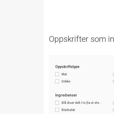
Oppskrifter som i
Oppskriftstype
Mat
(
Drikke
(
Ingredienser
Blå druer delt i to (ta ut ste...
(
Bladsalat
(