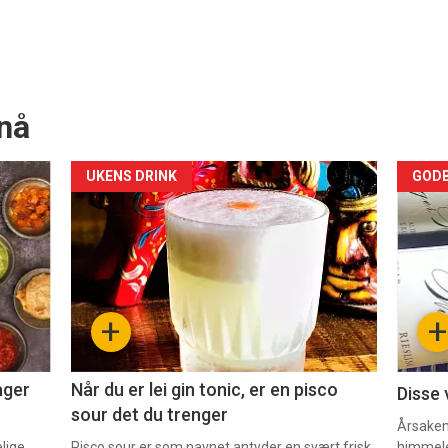
nå
Forsiden
For
UKENS DRINK
GODB
akkurat
akk
nå
nå
-
-
+
+
2
3
ager
Når du er lei gin tonic, er en pisco
Disse 
sour det du trenger
Årsaken 
elige
Pisco sour er som navnet antyder en svært frisk
himmel