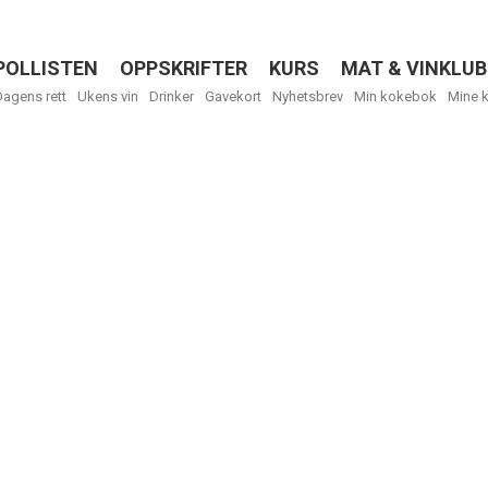
POLLISTEN
OPPSKRIFTER
KURS
MAT & VINKLUB
Menu
Dagens rett
Ukens vin
Drinker
Gavekort
Nyhetsbrev
Min kokebok
Mine 