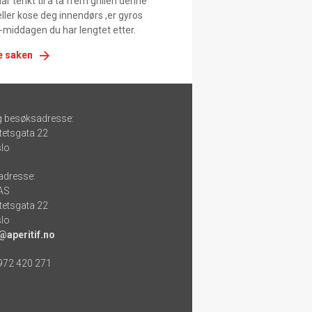
r tenkt til å ta frem grillen denne
ller kose deg innendørs ,er gyros
-middagen du har lengtet etter.
e saken
g besøksadresse:
tetsgata 22
lo
adresse:
 AS
tetsgata 22
lo
@aperitif.no
 972 420 271