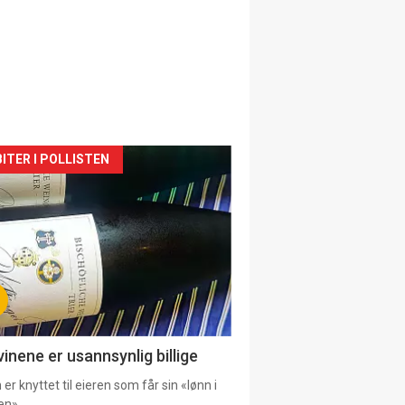
siden
ITER I POLLISTEN
urat
vinene er usannsynlig billige
er knyttet til eieren som får sin «lønn i
en».