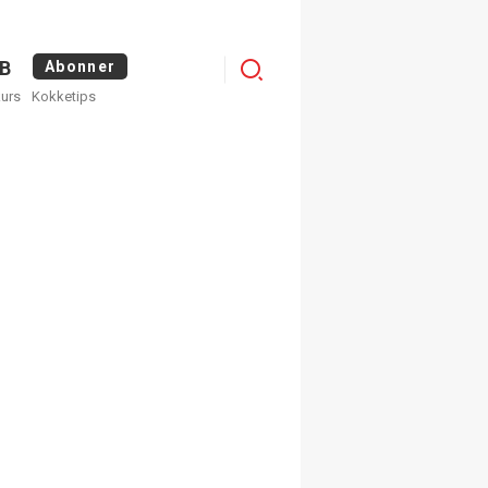
Logg
B
Abonner
kurs
Kokketips
inn