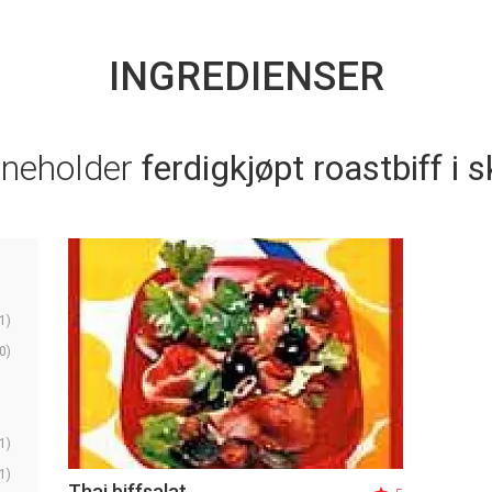
INGREDIENSER
nneholder
ferdigkjøpt roastbiff i s
1)
0)
1)
1)
Thai biffsalat