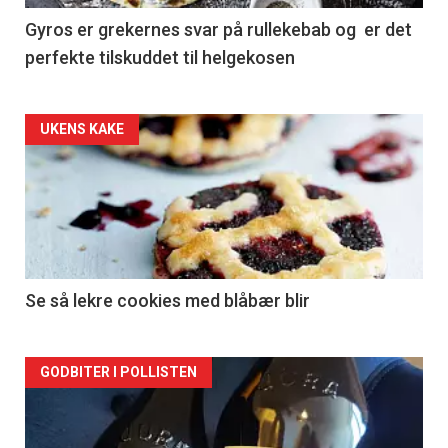
Gyros er grekernes svar på rullekebab og er det
perfekte tilskuddet til helgekosen
Forsiden
UKENS KAKE
akkurat
nå
-
2
Se så lekre cookies med blåbær blir
Forsiden
GODBITER I POLLISTEN
akkurat