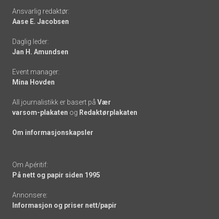
Footer
Ansvarlig redaktør:
Aase E. Jacobsen
-
Daglig leder:
links
Jan H. Amundsen
Event manager:
Mina Hovden
All journalistikk er basert på
Vær
varsom-plakaten
og
Redaktørplakaten
Om informasjonskapsler
Om Apéritif:
På nett og papir siden 1995
Annonsere:
Informasjon og priser nett/papir