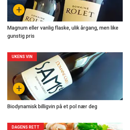
nå
+
-
3
Magnum eller vanlig flaske, ulik årgang, men like
gunstig pris
Forsiden
UKENS VIN
akkurat
nå
+
-
4
Biodynamisk billigvin på et pol nær deg
Forsiden
DAGENS RETT