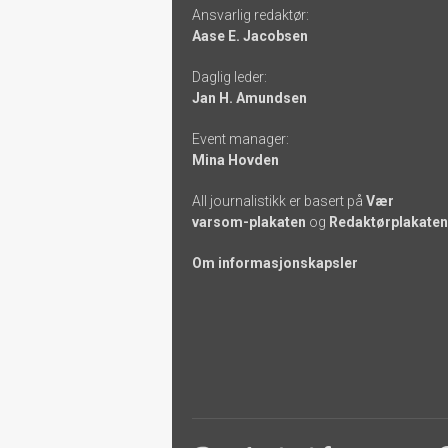
Ansvarlig redaktør:
-
Aase E. Jacobsen
links
Daglig leder:
Jan H. Amundsen
Event manager:
Mina Hovden
All journalistikk er basert på
Vær
varsom-plakaten
og
Redaktørplakaten
Om informasjonskapsler
Footer