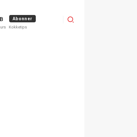
Logg
B
Abonner
kurs
Kokketips
inn