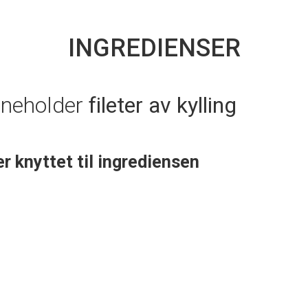
INGREDIENSER
nneholder
fileter av kylling
er knyttet til ingrediensen