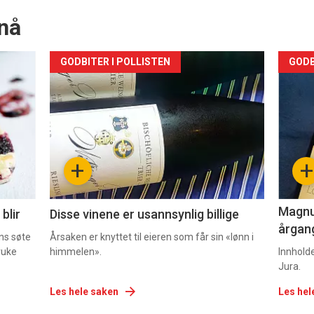
nå
Forsiden
For
GODBITER I POLLISTEN
GODB
akkurat
akk
nå
nå
-
-
+
+
2
3
Magnum
blir
Disse vinene er usannsynlig billige
årgang
ns søte
Årsaken er knyttet til eieren som får sin «lønn i
ruke
himmelen».
Innhold
Jura.
Les hele saken
Les hel