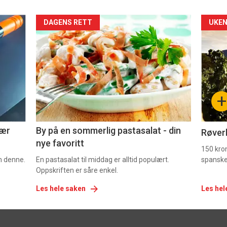
Forsiden
For
DAGENS RETT
UKEN
akkurat
akk
nå
nå
-
-
+
5
6
nær
By på en sommerlig pastasalat - din
Røverk
nye favoritt
150 kron
om denne.
En pastasalat til middag er alltid populært.
spanske
Oppskriften er såre enkel.
Les hele saken
Les hel