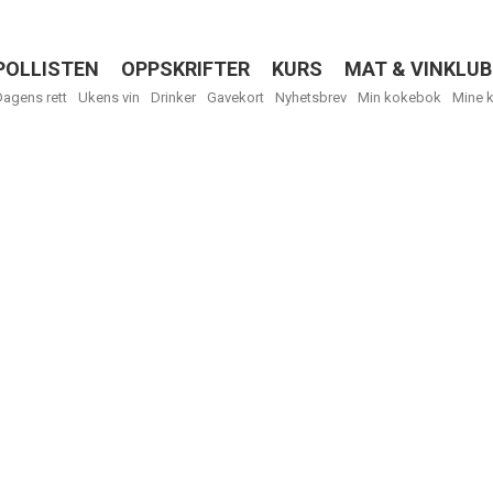
POLLISTEN
OPPSKRIFTER
KURS
MAT & VINKLUB
Menu
Dagens rett
Ukens vin
Drinker
Gavekort
Nyhetsbrev
Min kokebok
Mine 