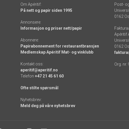
Om Apéritif:
Post- o
På nett og papir siden 1995
Universi
0162 Os
Annonsere:
Informasjon og priser nett/papir
Faktura
Apéritif
Abonnere:
Universi
Papirabonnement for restaurantbransjen
0162 Os
Medlemskap Apéritif Mat- og vinklubb
faktura
Kontakt oss:
Org. nr.
aperitif@aperitif.no
Telefon
+47 21 45 61 60
Ofte stilte spørsmål
Nyhetsbrev:
Meld deg på våre nyhetsbrev