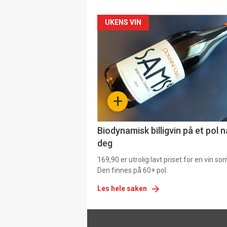
Forsiden
UKENS VIN
akkurat
nå
-
+
4
Biodynamisk billigvin på et pol 
deg
169,90 er utrolig lavt priset for en vin s
Den finnes på 60+ pol.
Les hele saken
Footer