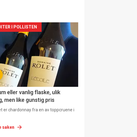
siden
ITER I POLLISTEN
urat
 eller vanlig flaske, ulik
, men like gunstig pris
et er chardonnay fra en av toppcruene i
e saken