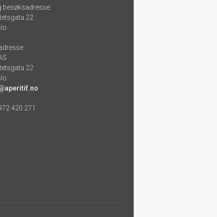
g besøksadresse:
tetsgata 22
lo
adresse:
 AS
tetsgata 22
lo
@aperitif.no
 972 420 271