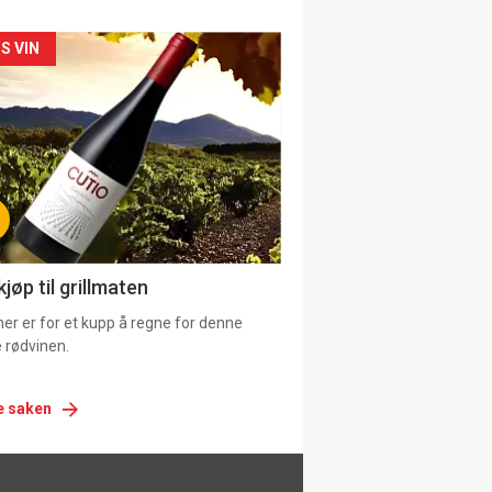
siden
S VIN
urat
jøp til grillmaten
er er for et kupp å regne for denne
 rødvinen.
e saken