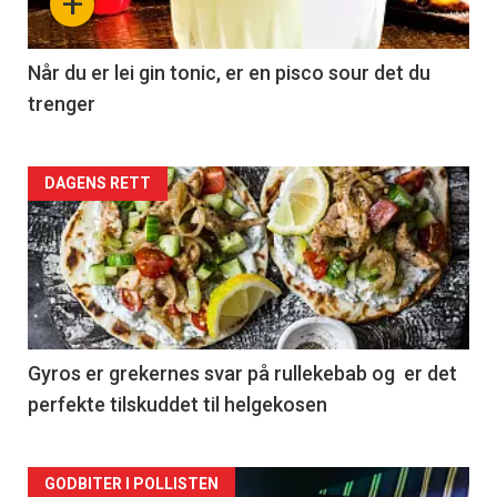
+
Når du er lei gin tonic, er en pisco sour det du
trenger
Forsiden
DAGENS RETT
akkurat
nå
-
2
Gyros er grekernes svar på rullekebab og er det
perfekte tilskuddet til helgekosen
Forsiden
GODBITER I POLLISTEN