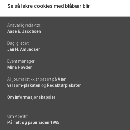
6
Se så lekre cookies med blåbær blir
Footer
Ansvarlig redaktør:
Aase E. Jacobsen
-
Daglig leder:
links
Jan H. Amundsen
Event manager:
Mina Hovden
All journalistikk er basert på
Vær
varsom-plakaten
og
Redaktørplakaten
Om informasjonskapsler
Om Apéritif:
På nett og papir siden 1995