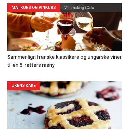
Forsiden
MATKURS OG VINKURS
Vinsmaking i Oslo
akkurat
nå
-
5
Sammenlign franske klassikere og ungarske viner
til en 5-retters meny
Forsiden
UKENS KAKE
akkurat
nå
-