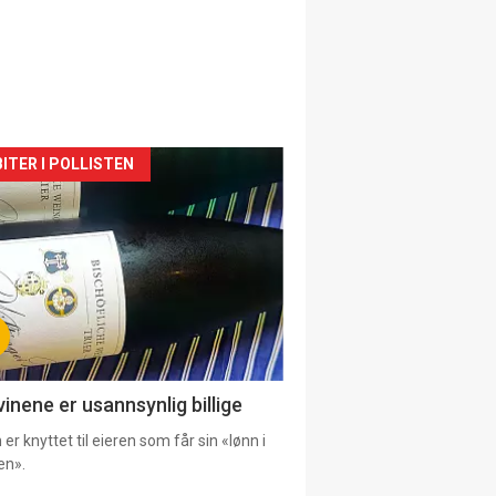
siden
ITER I POLLISTEN
urat
vinene er usannsynlig billige
er knyttet til eieren som får sin «lønn i
en».