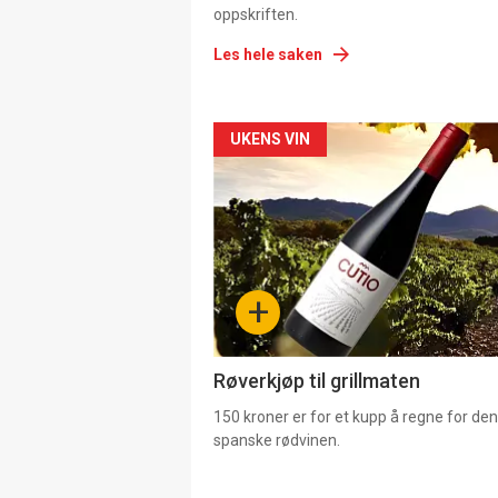
oppskriften.
Les hele saken
Forsiden
UKENS VIN
akkurat
nå
-
+
4
Røverkjøp til grillmaten
150 kroner er for et kupp å regne for de
spanske rødvinen.