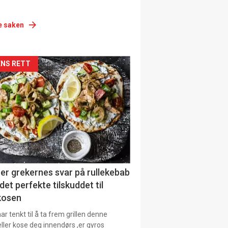
e saken
siden
NS RETT
urat
er grekernes svar på rullekebab
det perfekte tilskuddet til
kosen
r tenkt til å ta frem grillen denne
ller kose deg innendørs ,er gyros