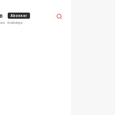
Logg
B
Abonner
kurs
Kokketips
inn