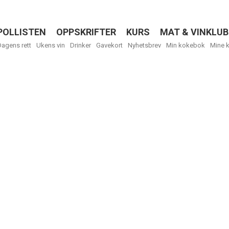
POLLISTEN
OPPSKRIFTER
KURS
MAT & VINKLUB
Menu
Dagens rett
Ukens vin
Drinker
Gavekort
Nyhetsbrev
Min kokebok
Mine 