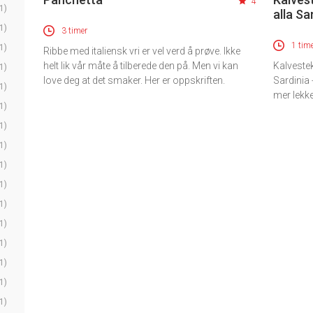
4
1)
alla Sa
1)
3 timer
1 tim
1)
Ribbe med italiensk vri er vel verd å prøve. Ikke
helt lik vår måte å tilberede den på. Men vi kan
Kalvestek
1)
love deg at det smaker. Her er oppskriften.
Sardinia 
1)
mer lekke
1)
1)
1)
1)
1)
1)
1)
1)
1)
1)
1)