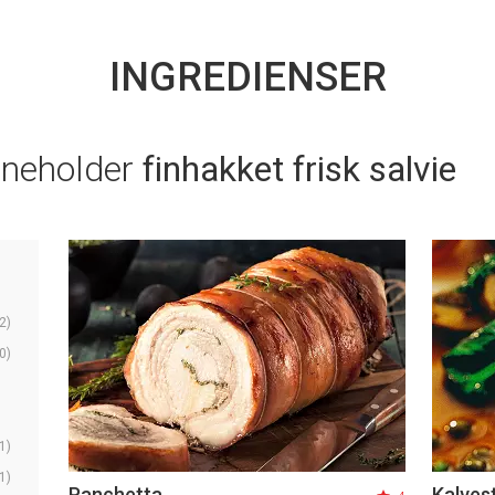
INGREDIENSER
nneholder
finhakket frisk salvie
2)
0)
1)
1)
Panchetta
Kalvest