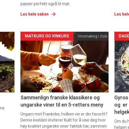
passer perfekt også til mat.
Les hele saken
Les hel
Forsiden
For
MATKURS OG VINKURS
DAGE
Vinsmaking i Oslo
akkurat
akk
nå
nå
-
-
5
6
Sammenlign franske klassikere og
Gyros 
ungarske viner til en 5-retters meny
og er 
nne
helge
Ungarn mot Frankrike, hvilken vin er din favoritt?
Denne kvelden inviterer Kullt for å vise deg hvor
Om du ha
høy kvalitet ungarske viner faktisk har, sammen
helgen e