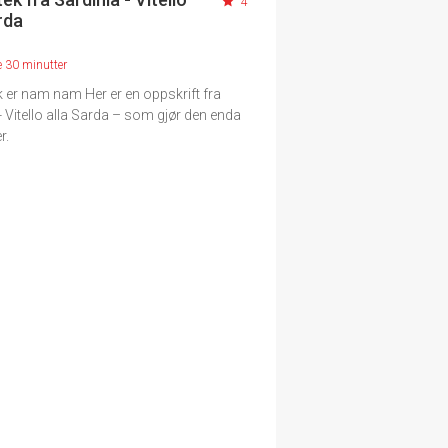
4
rda
e 30 minutter
 er nam nam Her er en oppskrift fra
- Vitello alla Sarda – som gjør den enda
r.