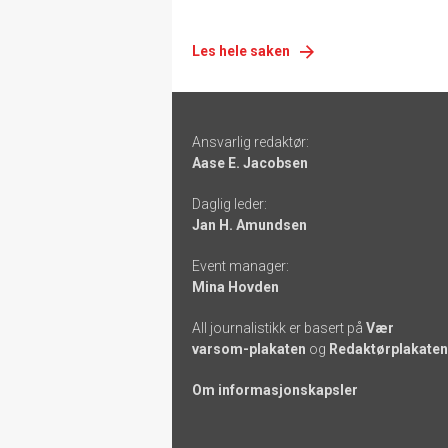
Les hele saken
Footer
Ansvarlig redaktør:
-
Aase E. Jacobsen
links
Daglig leder:
Jan H. Amundsen
Event manager:
Mina Hovden
All journalistikk er basert på
Vær
varsom-plakaten
og
Redaktørplakaten
Om informasjonskapsler