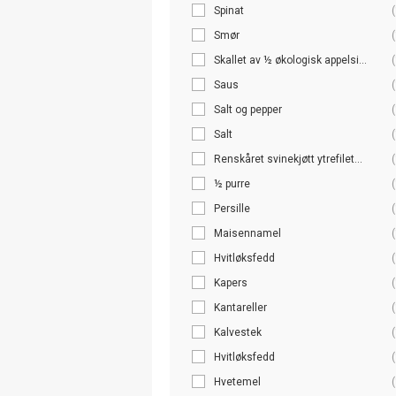
Spinat
(
Smør
(
Skallet av ½ økologisk appelsi...
(
Saus
(
Salt og pepper
(
Salt
(
Renskåret svinekjøtt ytrefilet...
(
½ purre
(
Persille
(
Maisennamel
(
Hvitløksfedd
(
Kapers
(
Kantareller
(
Kalvestek
(
Hvitløksfedd
(
Hvetemel
(