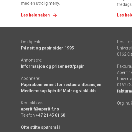
med en utrolig meny.
fredags
Les hele saken
Les hel
Om Apéritif:
Post- o
På nett og papir siden 1995
Universi
0162 Os
Annonsere:
Informasjon og priser nett/papir
Faktura
Apéritif
Abonnere:
Universi
Papirabonnement for restaurantbransjen
0162 Os
Medlemskap Apéritif Mat- og vinklubb
faktura
Kontakt oss:
Org. nr.
aperitif@aperitif.no
Telefon
+47 21 45 61 60
Ofte stilte spørsmål