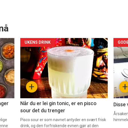
nå
Forsiden
For
UKENS DRINK
GODB
akkurat
akk
nå
nå
-
-
+
+
2
3
ager
Når du er lei gin tonic, er en pisco
Disse 
sour det du trenger
Årsaken 
elige
Pisco sour er som navnet antyder en svært frisk
himmel
denne
drink, og den forfriskende evnen gjør at den