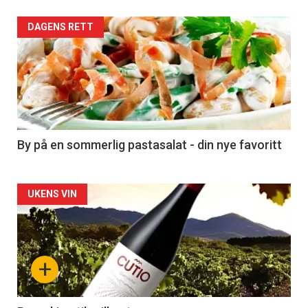
Forsiden
DAGENS RETT
akkurat
nå
-
5
By på en sommerlig pastasalat - din nye favoritt
Forsiden
UKENS VIN
akkurat
nå
+
-