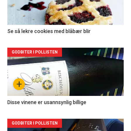
Se så lekre cookies med blåbær blir
Forsiden
GODBITER I POLLISTEN
akkurat
nå
+
-
2
Disse vinene er usannsynlig billige
Forsiden
GODBITER I POLLISTEN