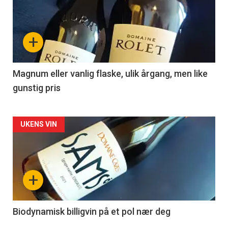
akkurat
nå
+
-
3
Magnum eller vanlig flaske, ulik årgang, men like
gunstig pris
Forsiden
UKENS VIN
akkurat
nå
+
-
4
Biodynamisk billigvin på et pol nær deg