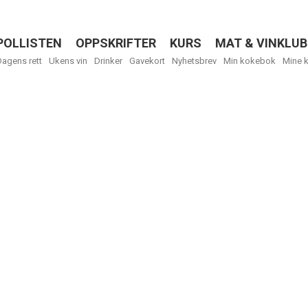
POLLISTEN
OPPSKRIFTER
KURS
MAT & VINKLUB
Menu
Dagens rett
Ukens vin
Drinker
Gavekort
Nyhetsbrev
Min kokebok
Mine 