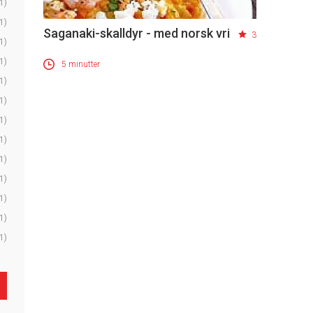
1)
1)
Saganaki-skalldyr - med norsk vri
3
1)
1)
5 minutter
1)
1)
1)
1)
1)
1)
1)
1)
1)