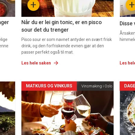
+
+
2
3
ager
Når du er lei gin tonic, er en pisco
Disse 
sour det du trenger
Årsaken 
elige
Pisco sour er som navnet antyder en svært frisk
himmel
denne
drink, og den forfriskende evnen gjør at den
passer perfekt også til mat.
Les hele saken
Les hel
Forsiden
For
MATKURS OG VINKURS
DAGE
Vinsmaking i Oslo
akkurat
akk
nå
nå
-
-