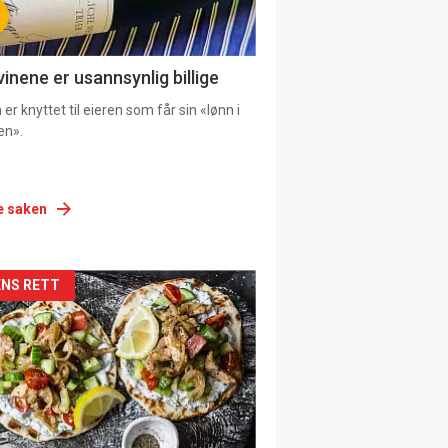
vinene er usannsynlig billige
er knyttet til eieren som får sin «lønn i
en».
e saken
siden
NS RETT
urat