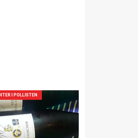
siden
ITER I POLLISTEN
urat