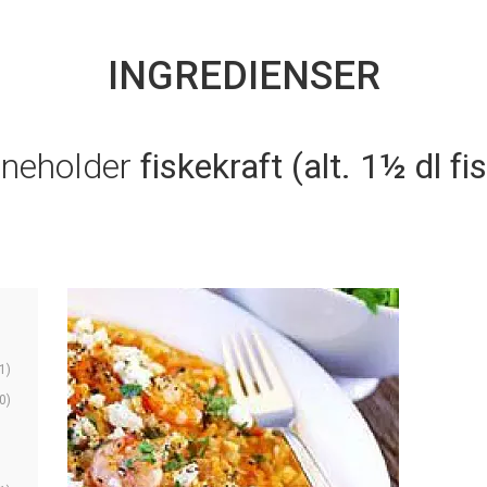
INGREDIENSER
nneholder
fiskekraft (alt. 1½ dl fis
1)
0)