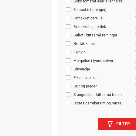
Boks tomater eller aller helst...
(
Fetaost (i terninger)
(
Finhakket persille
(
Finhakket sjalottløk
(
Gulrot i bittesmå terninger
(
Hvitløk knust
(
Hvitvin
(
Morrpølse i tynne skiver
(
Olivenolje
(
Pikant paprika
(
Salt og pepper
(
Stangselleri i bittesmå ternin...
(
Store tigerreker tint og rense...
(
FILTER