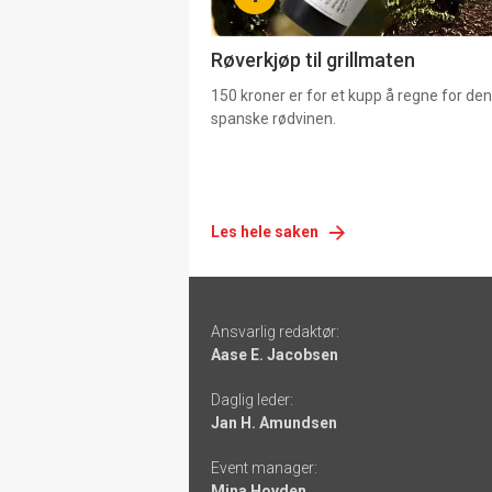
4
Røverkjøp til grillmaten
150 kroner er for et kupp å regne for de
spanske rødvinen.
Les hele saken
Footer
Ansvarlig redaktør:
-
Aase E. Jacobsen
links
Daglig leder:
Jan H. Amundsen
Event manager:
Mina Hovden