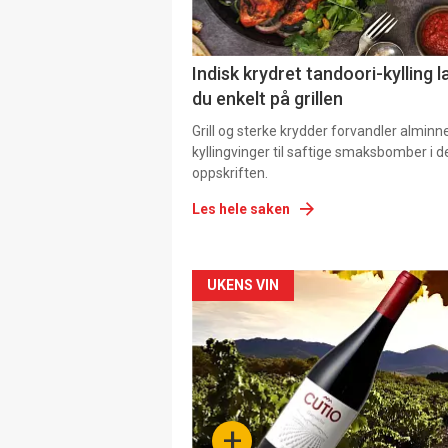
Indisk krydret tandoori-kylling l
du enkelt på grillen
Grill og sterke krydder forvandler alminn
kyllingvinger til saftige smaksbomber i 
oppskriften.
Les hele saken
Forsiden
UKENS VIN
akkurat
nå
-
+