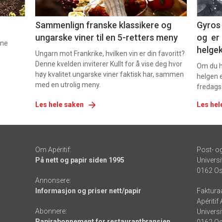
5
6
Sammenlign franske klassikere og
Gyros 
ungarske viner til en 5-retters meny
og er 
nne
helge
Ungarn mot Frankrike, hvilken vin er din favoritt?
Denne kvelden inviterer Kullt for å vise deg hvor
Om du ha
høy kvalitet ungarske viner faktisk har, sammen
helgen e
med en utrolig meny.
fredags
Les hele saken
Les hel
Om Apéritif:
Post- o
På nett og papir siden 1995
Universi
0162 Os
Annonsere:
Informasjon og priser nett/papir
Faktura
Apéritif
Abonnere:
Universi
Papirabonnement for restaurantbransjen