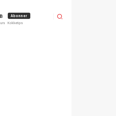
Logg
B
Abonner
kurs
Kokketips
inn