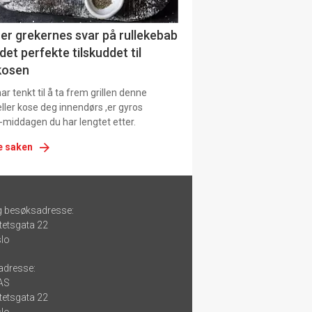
er grekernes svar på rullekebab
det perfekte tilskuddet til
kosen
r tenkt til å ta frem grillen denne
ller kose deg innendørs ,er gyros
-middagen du har lengtet etter.
e saken
g besøksadresse:
tetsgata 22
lo
adresse:
 AS
tetsgata 22