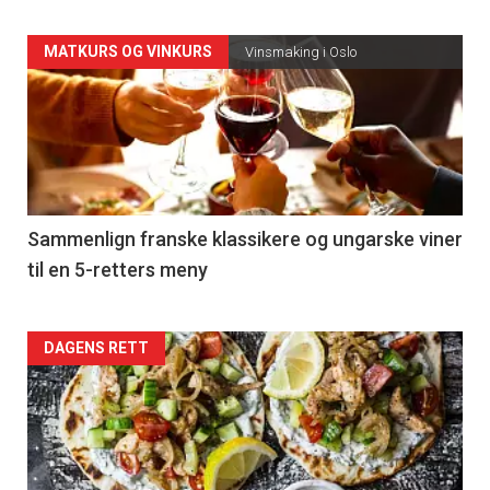
Forsiden
MATKURS OG VINKURS
Vinsmaking i Oslo
akkurat
nå
-
5
Sammenlign franske klassikere og ungarske viner
til en 5-retters meny
Forsiden
DAGENS RETT
akkurat
nå