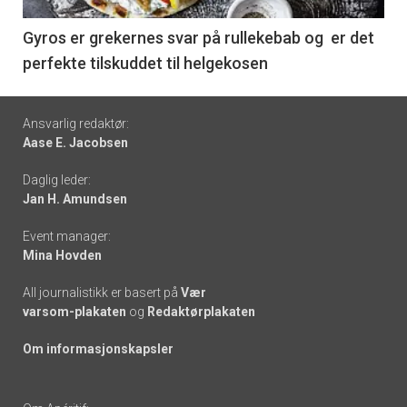
-
6
Gyros er grekernes svar på rullekebab og er det
perfekte tilskuddet til helgekosen
Footer
Ansvarlig redaktør:
Aase E. Jacobsen
-
Daglig leder:
links
Jan H. Amundsen
Event manager:
Mina Hovden
All journalistikk er basert på
Vær
varsom-plakaten
og
Redaktørplakaten
Om informasjonskapsler