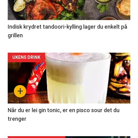
Indisk krydret tandoori-kylling lager du enkelt på
grillen
Forsiden
UKENS DRINK
akkurat
nå
+
-
2
Når du er lei gin tonic, er en pisco sour det du
trenger