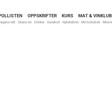
POLLISTEN
OPPSKRIFTER
KURS
MAT & VINKLUB
Menu
Dagens rett
Ukens vin
Drinker
Gavekort
Nyhetsbrev
Min kokebok
Mine 