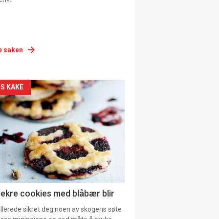
e saken
siden
S KAKE
urat
lekre cookies med blåbær blir
allerede sikret deg noen av skogens søte