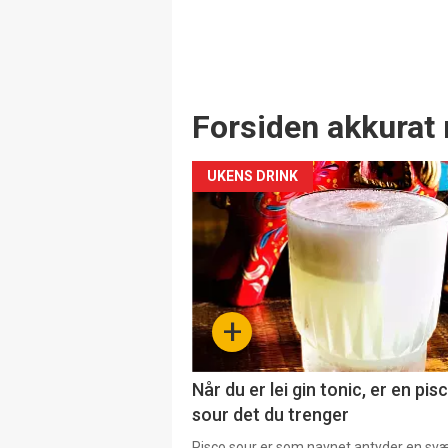
Forsiden akkurat 
UKENS DRINK
+
Når du er lei gin tonic, er en pis
sour det du trenger
Pisco sour er som navnet antyder en svær