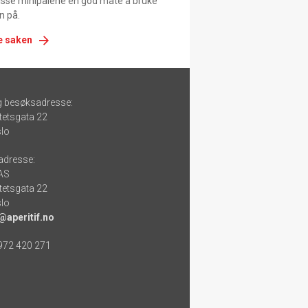
 disse minipaiene en god måte å bruke
n på.
e saken
g besøksadresse:
tetsgata 22
lo
adresse:
 AS
tetsgata 22
lo
@aperitif.no
 972 420 271