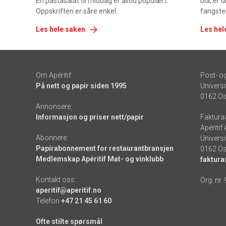
En pastasalat til middag er alltid populært.
blå, er
Oppskriften er såre enkel.
fangste
Les hele saken
Les hel
Om Apéritif:
Post- o
På nett og papir siden 1995
Universi
0162 Os
Annonsere:
Informasjon og priser nett/papir
Faktura
Apéritif
Abonnere:
Universi
Papirabonnement for restaurantbransjen
0162 Os
Medlemskap Apéritif Mat- og vinklubb
faktura
Kontakt oss:
Org. nr.
aperitif@aperitif.no
Telefon
+47 21 45 61 60
Ofte stilte spørsmål