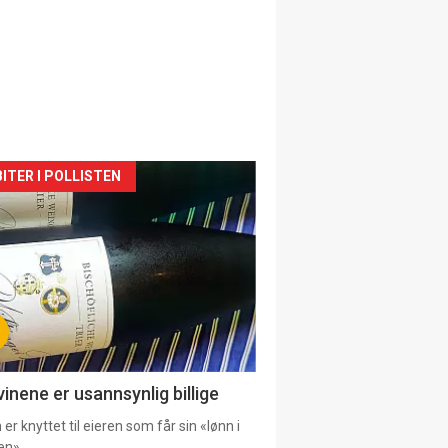
siden
ITER I POLLISTEN
urat
vinene er usannsynlig billige
er knyttet til eieren som får sin «lønn i
en».