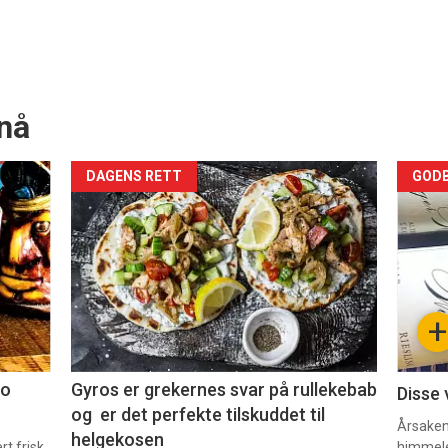
nå
Forsiden
For
DAGENS RETT
GODB
akkurat
akk
nå
nå
-
-
+
2
3
co
Gyros er grekernes svar på rullekebab
Disse 
og er det perfekte tilskuddet til
Årsaken 
helgekosen
t frisk
himmel