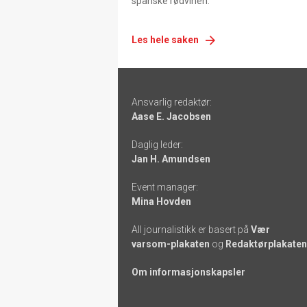
spanske rødvinen.
Les hele saken
Footer
Ansvarlig redaktør:
-
Aase E. Jacobsen
links
Daglig leder:
Jan H. Amundsen
Event manager:
Mina Hovden
All journalistikk er basert på
Vær
varsom-plakaten
og
Redaktørplakaten
Om informasjonskapsler