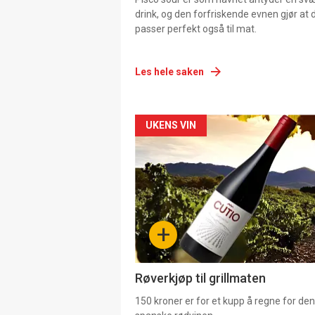
drink, og den forfriskende evnen gjør at 
passer perfekt også til mat.
Les hele saken
Forsiden
UKENS VIN
akkurat
nå
-
+
4
Røverkjøp til grillmaten
150 kroner er for et kupp å regne for de