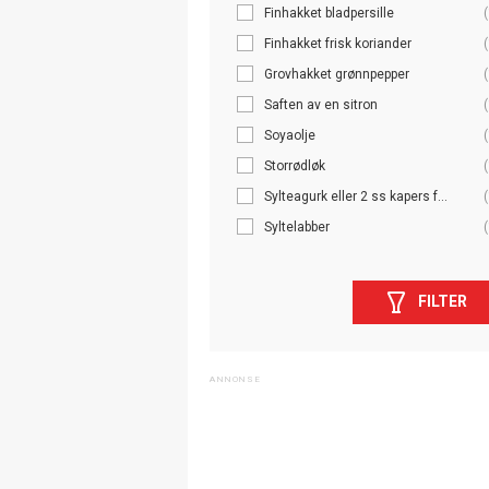
Finhakket bladpersille
(
Finhakket frisk koriander
(
Grovhakket grønnpepper
(
Saften av en sitron
(
Soyaolje
(
Storrødløk
(
Sylteagurk eller 2 ss kapers f...
(
Syltelabber
(
FILTER