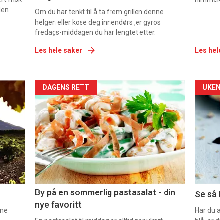
den
Om du har tenkt til å ta frem grillen denne
helgen eller kose deg innendørs ,er gyros
fredags-middagen du har lengtet etter.
Les hele saken
Les hel
Forsiden
For
DAGENS RETT
UKEN
akkurat
akk
nå
nå
-
-
5
6
By på en sommerlig pastasalat - din
Se så 
nye favoritt
nne
Har du 