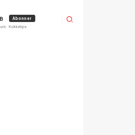
Logg
B
Abonner
kurs
Kokketips
inn