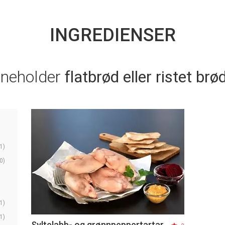
INGREDIENSER
nneholder
flatbrød eller ristet brø
1)
0)
1)
1)
Syltelabb- og grønnpeppertartar