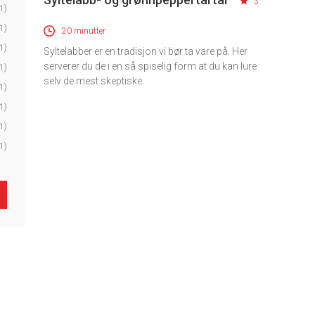
3
1)
1)
20 minutter
1)
Syltelabber er en tradisjon vi bør ta vare på. Her
serverer du de i en så spiselig form at du kan lure
1)
selv de mest skeptiske.
1)
1)
1)
1)