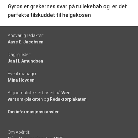
6
Gyros er grekernes svar på rullekebab og er det
perfekte tilskuddet til helgekosen
Footer
Ansvarlig redaktør:
Aase E. Jacobsen
-
Daglig leder:
links
Jan H. Amundsen
Event manager:
Mina Hovden
All journalistikk er basert på
Vær
varsom-plakaten
og
Redaktørplakaten
Om informasjonskapsler
Om Apéritif: