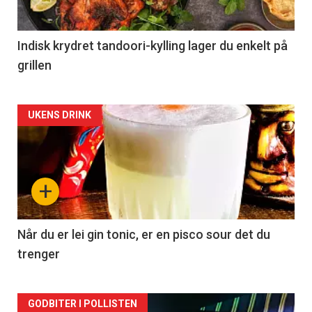
Indisk krydret tandoori-kylling lager du enkelt på
grillen
Forsiden
UKENS DRINK
akkurat
nå
+
-
2
Når du er lei gin tonic, er en pisco sour det du
trenger
Forsiden
GODBITER I POLLISTEN