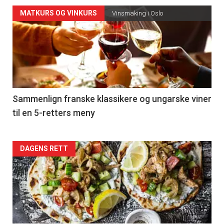
Forsiden
MATKURS OG VINKURS
Vinsmaking i Oslo
akkurat
nå
-
5
Sammenlign franske klassikere og ungarske viner
til en 5-retters meny
Forsiden
DAGENS RETT
akkurat
nå
-