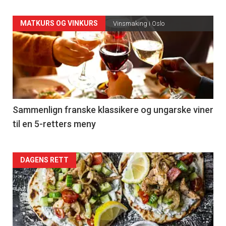
Forsiden
MATKURS OG VINKURS
Vinsmaking i Oslo
akkurat
nå
-
5
Sammenlign franske klassikere og ungarske viner
til en 5-retters meny
Forsiden
DAGENS RETT
akkurat
nå