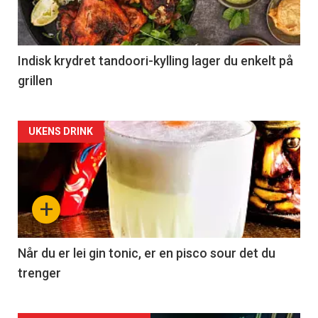
Indisk krydret tandoori-kylling lager du enkelt på
grillen
Forsiden
UKENS DRINK
akkurat
nå
+
-
2
Når du er lei gin tonic, er en pisco sour det du
trenger