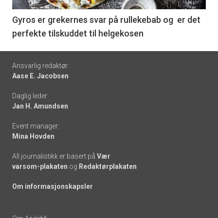
-
6
Gyros er grekernes svar på rullekebab og er det
perfekte tilskuddet til helgekosen
Footer
Ansvarlig redaktør:
Aase E. Jacobsen
-
Daglig leder:
links
Jan H. Amundsen
Event manager:
Mina Hovden
All journalistikk er basert på
Vær
varsom-plakaten
og
Redaktørplakaten
Om informasjonskapsler