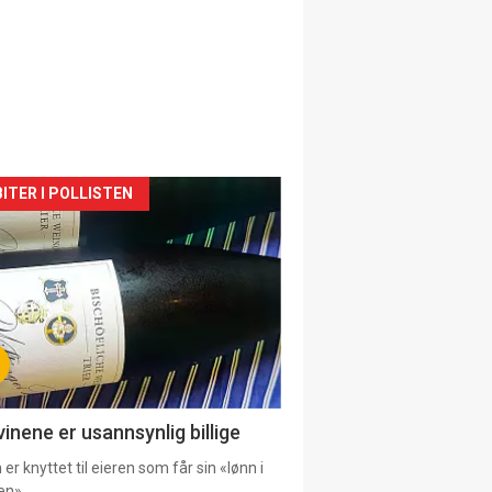
siden
ITER I POLLISTEN
urat
vinene er usannsynlig billige
er knyttet til eieren som får sin «lønn i
en».