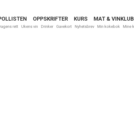
POLLISTEN
OPPSKRIFTER
KURS
MAT & VINKLUB
Menu
Dagens rett
Ukens vin
Drinker
Gavekort
Nyhetsbrev
Min kokebok
Mine 