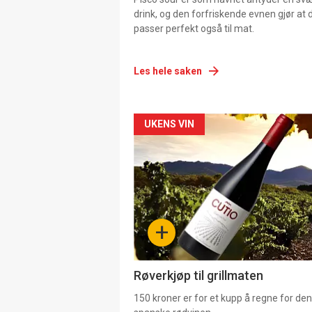
drink, og den forfriskende evnen gjør at 
passer perfekt også til mat.
Les hele saken
Forsiden
UKENS VIN
akkurat
nå
-
+
4
Røverkjøp til grillmaten
150 kroner er for et kupp å regne for de