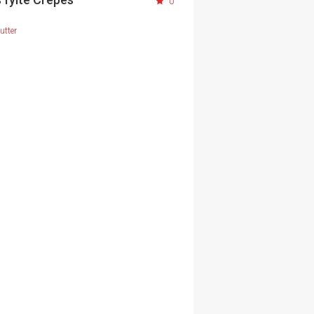
0
utter