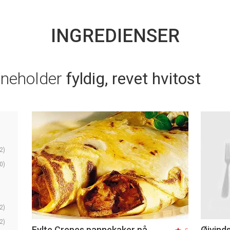
INGREDIENSER
nneholder
fyldig, revet hvitost
2)
0)
2)
2)
Fylte Crepes pannekaker på
Øivinds