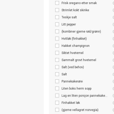
Frisk oregano etter smak
(
Strimlet kokt skinke
(
Teskje salt
(
Litt pepper
(
(kombiner gjerne rød/grønn)
(
Hvitløk (finhakket)
(
Hakket champignon
(
Siktet hvetemel
(
Sammalt grovt hvetemel
(
Salt (ved behov)
(
Salt
(
Pannekakerøre
(
Liten boks herm sopp
(
Lag en liten porsjon pannekake...
(
Finhakket løk
(
(gjerne vellagret norvegia)
(