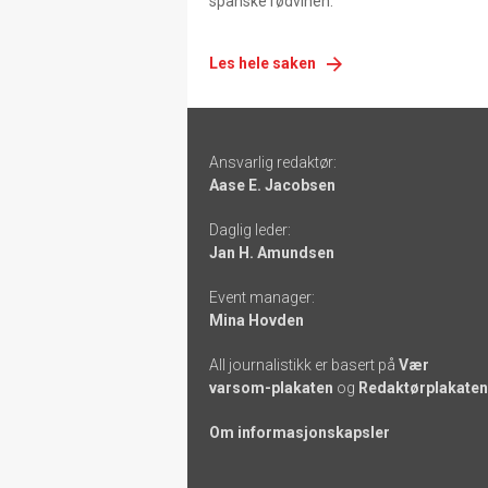
spanske rødvinen.
Les hele saken
Footer
Ansvarlig redaktør:
-
Aase E. Jacobsen
links
Daglig leder:
Jan H. Amundsen
Event manager:
Mina Hovden
All journalistikk er basert på
Vær
varsom-plakaten
og
Redaktørplakaten
Om informasjonskapsler