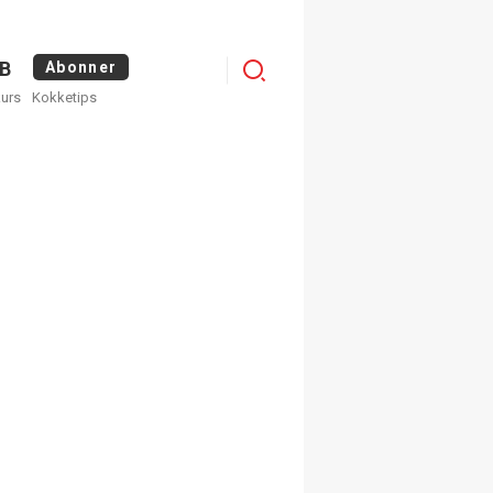
Logg
B
Abonner
kurs
Kokketips
inn