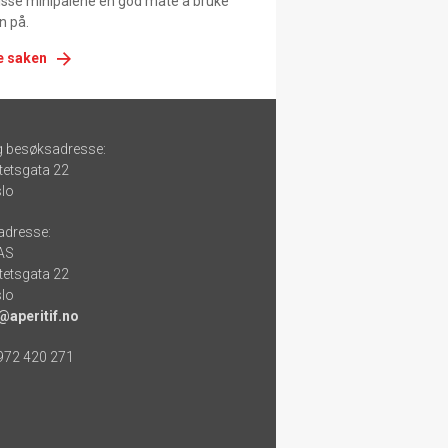
 disse minipaiene en god måte å bruke
n på.
e saken
g besøksadresse:
tetsgata 22
lo
adresse:
 AS
tetsgata 22
lo
@aperitif.no
 972 420 271