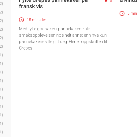
5
2)
fransk vis
2)
5 min
15 minutter
2)
Med fylte godsaker i pannekakene blir
2)
smaksopplevelsen noe helt annet enn hva kun
2)
pannekakene ville gitt deg. Her er oppskriften til
2)
Crepes.
1)
1)
1)
1)
1)
1)
1)
1)
1)
1)