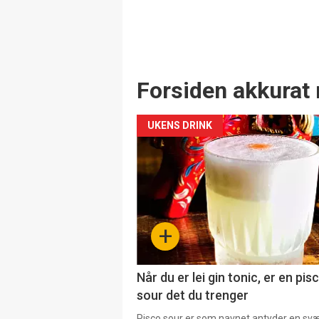
Forsiden akkurat 
UKENS DRINK
+
Når du er lei gin tonic, er en pis
sour det du trenger
Pisco sour er som navnet antyder en svær