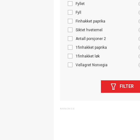
Fyllet
(
Fyll
(
Finhakket paprika
(
Siktet hvetemel
(
Antall porsjoner 2
(
1finhakket paprika
(
1finhakket løk
(
Vellagret Norvegia
(
FILTER