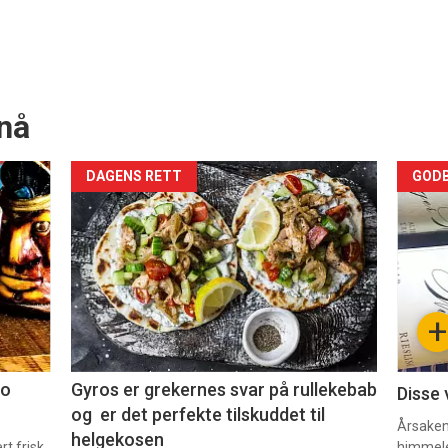
nå
Forsiden
For
DAGENS RETT
GODB
akkurat
akk
nå
nå
-
-
+
2
3
co
Gyros er grekernes svar på rullekebab
Disse 
og er det perfekte tilskuddet til
Årsaken 
helgekosen
t frisk
himmel