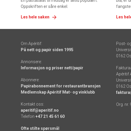
En pastasalat til middag er alltid populært.
blå, er
Oppskriften er såre enkel.
fangste
Les hele saken
Les hel
Om Apéritif:
Post- o
På nett og papir siden 1995
Universi
0162 Os
Annonsere:
Informasjon og priser nett/papir
Faktura
Apéritif
Abonnere:
Universi
Papirabonnement for restaurantbransjen
0162 Os
Medlemskap Apéritif Mat- og vinklubb
faktura
Kontakt oss:
Org. nr.
aperitif@aperitif.no
Telefon
+47 21 45 61 60
Ofte stilte spørsmål