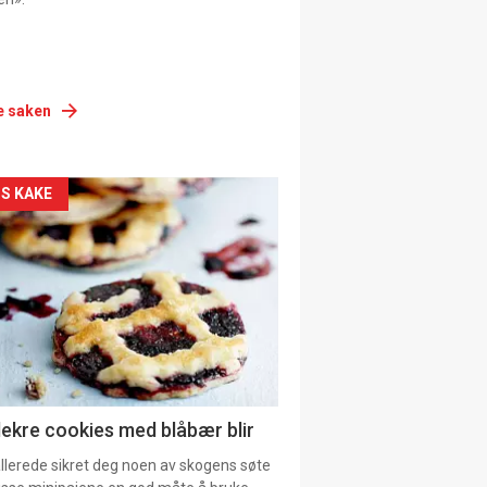
e saken
siden
S KAKE
urat
lekre cookies med blåbær blir
allerede sikret deg noen av skogens søte