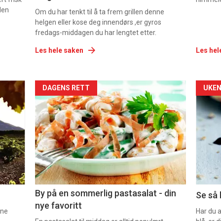
den
Om du har tenkt til å ta frem grillen denne
helgen eller kose deg innendørs ,er gyros
fredags-middagen du har lengtet etter.
Les hele saken
Les hel
Forsiden
For
DAGENS RETT
UKEN
akkurat
akk
nå
nå
-
-
5
6
By på en sommerlig pastasalat - din
Se så 
nye favoritt
nne
Har du 