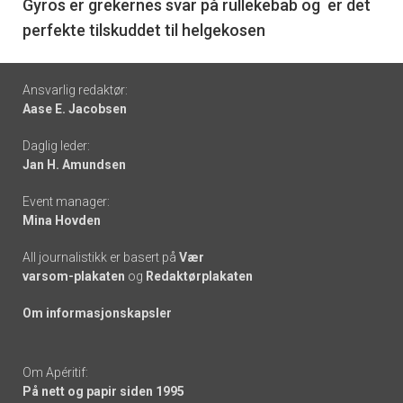
6
Gyros er grekernes svar på rullekebab og er det
perfekte tilskuddet til helgekosen
Footer
Ansvarlig redaktør:
Aase E. Jacobsen
-
Daglig leder:
links
Jan H. Amundsen
Event manager:
Mina Hovden
All journalistikk er basert på
Vær
varsom-plakaten
og
Redaktørplakaten
Om informasjonskapsler
Om Apéritif:
På nett og papir siden 1995