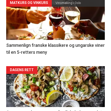
Forsiden
MATKURS OG VINKURS
Vinsmaking i Oslo
akkurat
nå
-
5
Sammenlign franske klassikere og ungarske viner
til en 5-retters meny
Forsiden
DAGENS RETT
akkurat
nå
-