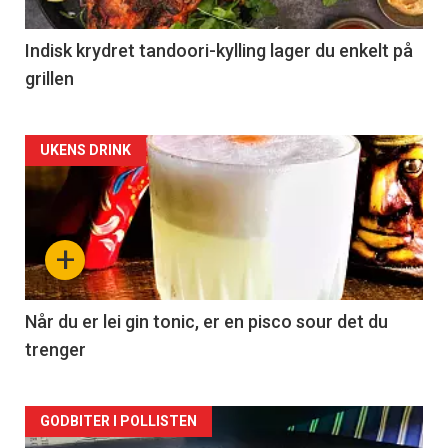
Indisk krydret tandoori-kylling lager du enkelt på
grillen
Forsiden
UKENS DRINK
akkurat
nå
+
-
2
Når du er lei gin tonic, er en pisco sour det du
trenger
Forsiden
GODBITER I POLLISTEN